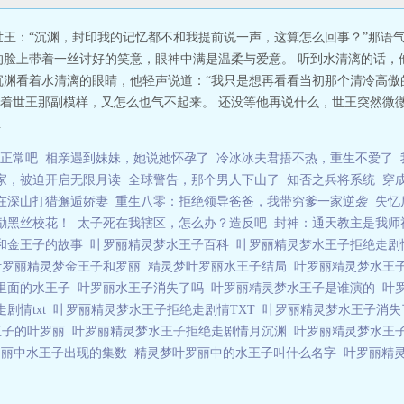
世王：“沉渊，封印我的记忆都不和我提前说一声，这算怎么回事？”那语
的脸上带着一丝讨好的笑意，眼神中满是温柔与爱意。 听到水清漓的话，
沉渊看着水清漓的眼睛，他轻声说道：“我只是想再看看当初那个清冷高傲
着世王那副模样，又怎么也气不起来。 还没等他再说什么，世王突然微
.
正常吧
相亲遇到妹妹，她说她怀孕了
冷冰冰夫君捂不热，重生不爱了
家，被迫开启无限月读
全球警告，那个男人下山了
知否之兵将系统
穿
：在深山打猎邂逅娇妻
重生八零：拒绝领导爸爸，我带穷爹一家逆袭
失忆
励黑丝校花！
太子死在我辖区，怎么办？造反吧
封神：通天教主是我师
和金王子的故事
叶罗丽精灵梦水王子百科
叶罗丽精灵梦水王子拒绝走
叶罗丽精灵梦金王子和罗丽
精灵梦叶罗丽水王子结局
叶罗丽精灵梦水王
里面的水王子
叶罗丽水王子消失了吗
叶罗丽精灵梦水王子是谁演的
叶
剧情txt
叶罗丽精灵梦水王子拒绝走剧情TXT
叶罗丽精灵梦水王子消
王子的叶罗丽
叶罗丽精灵梦水王子拒绝走剧情月沉渊
叶罗丽精灵梦水王
罗丽中水王子出现的集数
精灵梦叶罗丽中的水王子叫什么名字
叶罗丽精