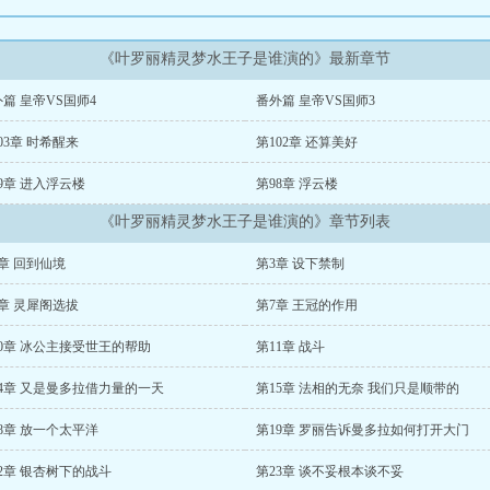
《叶罗丽精灵梦水王子是谁演的》最新章节
篇 皇帝VS国师4
番外篇 皇帝VS国师3
03章 时希醒来
第102章 还算美好
9章 进入浮云楼
第98章 浮云楼
《叶罗丽精灵梦水王子是谁演的》章节列表
章 回到仙境
第3章 设下禁制
章 灵犀阁选拔
第7章 王冠的作用
10章 冰公主接受世王的帮助
第11章 战斗
14章 又是曼多拉借力量的一天
第15章 法相的无奈 我们只是顺带的
8章 放一个太平洋
第19章 罗丽告诉曼多拉如何打开大门
2章 银杏树下的战斗
第23章 谈不妥根本谈不妥