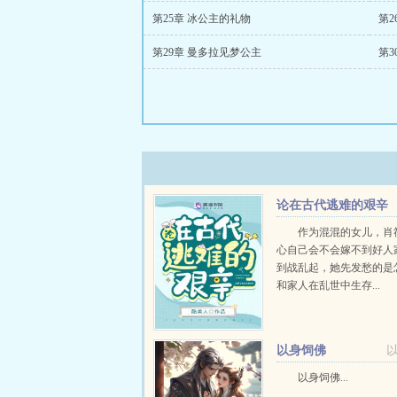
第25章 冰公主的礼物
第
第29章 曼多拉见梦公主
第3
论在古代逃难的艰辛
作为混混的女儿，肖
心自己会不会嫁不到好人
到战乱起，她先发愁的是
和家人在乱世中生存...
以身饲佛
以身饲佛...