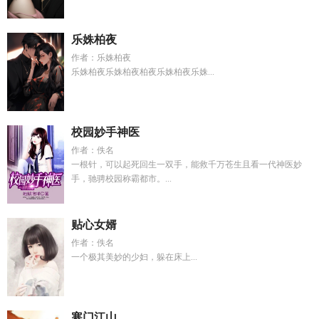
乐姝柏夜
作者：乐姝柏夜
乐姝柏夜乐姝柏夜柏夜乐姝柏夜乐姝...
校园妙手神医
作者：佚名
一根针，可以起死回生一双手，能救千万苍生且看一代神医妙
手，驰骋校园称霸都市。...
贴心女婿
作者：佚名
一个极其美妙的少妇，躲在床上...
寒门江山