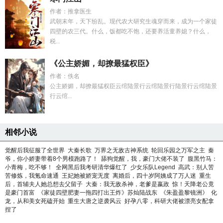
作者：推拿医生
武朝末年，天下纷乱。现代农大研究生魂穿而来，成为一个家徒
四壁的农三代。什么，饭都吃不饱，还要养活童养媳？什么，
税...
《公主娇媚，却撩最猛权臣》
作者：佚名
公主娇媚，却撩最猛权臣云绾陆景行云绾陆景行陆景行云绾陆景
行云绾...
相邻小说
觉醒后我征服了全世界
大秦长歌
万界之无敌古神系统
轮回乐园之万军之主
秦
爷，你小娇妻带着8个男模跑路了！
舔狗觉醒，我，豪门大佬不装了
腹黑竹马：
小青梅，吃不够！
全网黑后我考研清华爆红了
少女乐队Legend
高武：别人苦
苦修炼，我氪命速通
王妃她被娇宠无度
离婚后，四十岁阿姨成了万人迷
重生
后，首辅夫人她总想去父留子
大秦：我无敌杀神，老爹是嬴政
惊！天降老公竟
是豪门首富
《家徒四壁肥妻一拖四打出王炸》苏灿陆战东
《朱盈盈黎镜洲》
化
龙，从和美女死磕开始
重生大唐之逆袭风云
好孕八零，科研大佬被漂亮女配拿
捏了