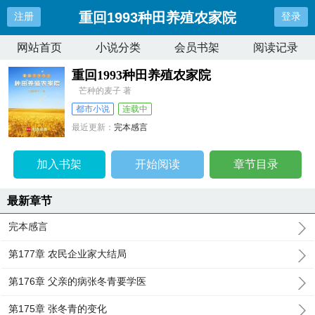
重回1993种田养殖农家院
注册
登录
网站首页
小说分类
会员书架
阅读记录
重回1993种田养殖农家院
芒种的麦子 著
都市小说
连载中
最近更新：
完本感言
更新时间：
2024-11-30 15:15:35
加入书架
开始阅读
章节目录
最新章节
完本感言
第177章 农民企业家大结局
第176章 父亲的病张冬青要学医
第175章 张冬青的变化