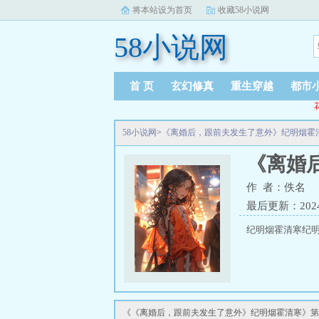
将本站设为首页
收藏58小说网
58小说网
首 页
玄幻修真
重生穿越
都市
58小说网
>
《离婚后，跟前夫发生了意外》纪明烟霍
《离婚
作 者：佚名
最后更新：2024-0
纪明烟霍清寒纪
《《离婚后，跟前夫发生了意外》纪明烟霍清寒》第2