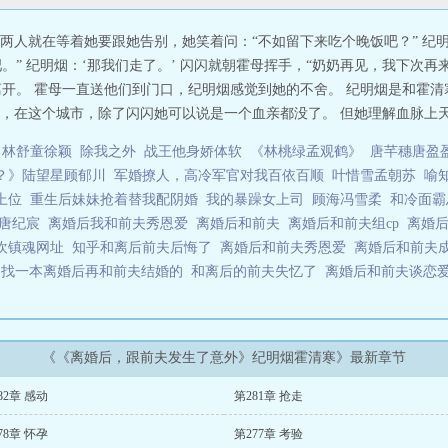
两人就在等着她要跟她告别，她笑着问：“不如留下来吃个晚饭吧？” 纪
吧。” 纪明烟：‘那我们走了。’ 闪闪就朝霍母挥手，“奶奶再见，我下次再
闪离开。 霍母一直送他们到门口，纪明烟感觉到她的不舍。 纪明烟是和霍
，在这个城市，除了闪闪她可以说是一个血亲都没了。 但她理解血脉上天然
林舒童徐颖
除我之外
战王他身娇体软
《林桃绿孟观鹤》
唐芊穗唐盈
？》陆望星顾郁川
军婚撩人，高冷军官对我百依百顺
叶惜雪孟朝苏
喻
上位
重生后妹妹抢着替我配阴婚
我的暴躁女上司
顾海冯雪柔
和冷面霸
了唐纪宸
离婚后我和前夫秀恩爱
离婚后和前夫
离婚后和前夫组cp
离婚
欢镇魂网址
知乎和离后前夫后悔了
离婚后和前夫秀恩爱
离婚后和前夫
读
找一本离婚后再和前夫结婚的
和离后的前夫失忆了
离婚后和前夫谈恋
《《离婚后，跟前夫发生了意外》纪明烟霍清寒》最新章节
82章 感动
第281章 抢走
78章 怀孕
第277章 考验