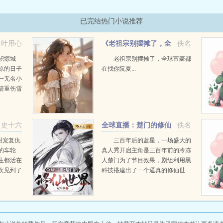
已完结热门小说推荐
叶用心
《老祖宗别摆摊了，全
佚名
球富豪都在找你》阮夏
轵塬城
老祖宗别摆摊了，全球富豪都
惊的日子
在找你阮夏...
一无名小
箭重伤雪
不曾想，
苦难身世
.
史十六
全球直播：楚门的修仙
佚名
世界
甜宠复仇
三百年后的蓝星，一场盛大的
的车轮
真人秀开启主角是三百年前的冷冻
生都活在
人楚门为了节目效果，剧组利用黑
次见到了
科技搭建出了一个逼真的修仙世
无缘相见
界！就是为了让楚门相信，他真的
还好，还
穿越重生到了一个修仙世界借此来
直播他‘修仙’的艰苦历程镜头前的
十几亿观众都抱着...