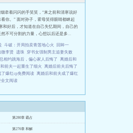
明烟牵着闪闪的手笑笑，“来之前和清寒说好
来看你。” 面对孙子，霍母笑得眼睛都眯起
清寒和好后，才知道在自己失忆期间，自己的
不可分割的力量，心想以后还是多...
盈
斗破：开局拍卖青莲地心火
回眸一
知微李贤
遗珠
穿书女强制男主追妻失败
总相约跳海后，偏心家人后悔了
离婚后和
后和前夫一起重生了细火
离婚后前夫后悔了
成了爆红cp免费阅读
离婚后和前夫成了爆红
爱全文阅读
第280章 霸占
第276章 和解