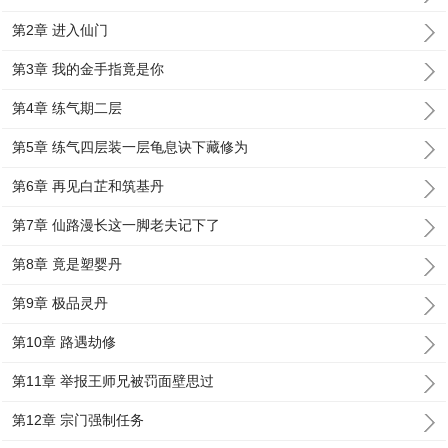
第2章 进入仙门
第3章 我的金手指竟是你
第4章 练气期二层
第5章 练气四层装一层龟息诀下藏修为
第6章 再见白芷和筑基丹
第7章 仙路漫长这一脚老夫记下了
第8章 竟是塑婴丹
第9章 极品灵丹
第10章 路遇劫修
第11章 举报王师兄被罚面壁思过
第12章 宗门强制任务