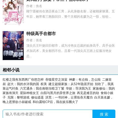
作者：佚名
顾宁愿被传在酒店夜会三男，从此身败名裂，还被顾家驱逐。五
年后，她带着三胞胎回归，整个京都的名媛为之一惊，纷纷...
特级高手在都市
作者：佚名
顶尖兵王叶扬回归都市，成为冷艳女总裁的贴身高手。高手会医
术加武术，美女都挡不住。且看一代顶尖兵王踏上征服冷艳女
总...
相邻小说
红楼之我有东西两厂你想怎样
吞噬星空之深蓝
神豪：有点钱，怎么啦
二嫁皇
叔
赵大：我的水浒我的国
权美
建立超级家族：从52年隐居开始
别吹了，我真
靠运气钓鱼
六艺通杀：我在南朝当暗卫丫鬟
华娱：导演我为王
家族修仙：我的
家族有洞天
星际种植女王
白阳与黑月的异世界之旅
再见是难言的劫
食锦小娘
子
无限：黎明游戏
修仙逍遥
洪荒：一书封神，云霄练吞天魔功
白天装名媛，
晚上惹禁欲小叔破戒
和白露组CP后，我在娱乐圈火了
搜 索