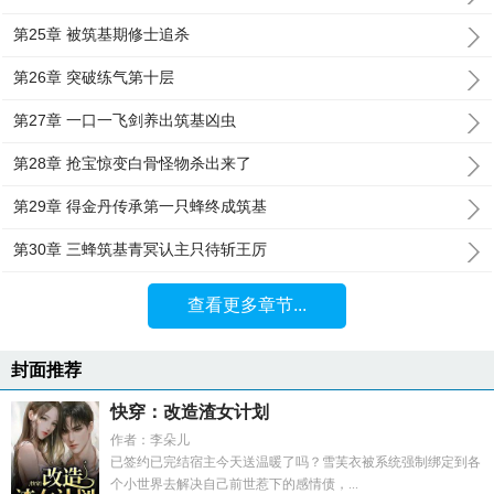
第25章 被筑基期修士追杀
第26章 突破练气第十层
第27章 一口一飞剑养出筑基凶虫
第28章 抢宝惊变白骨怪物杀出来了
第29章 得金丹传承第一只蜂终成筑基
第30章 三蜂筑基青冥认主只待斩王厉
查看更多章节...
封面推荐
快穿：改造渣女计划
作者：李朵儿
已签约已完结宿主今天送温暖了吗？雪芙衣被系统强制绑定到各
个小世界去解决自己前世惹下的感情债，...