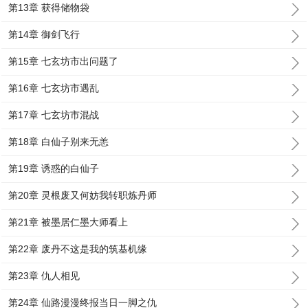
第13章 获得储物袋
第14章 御剑飞行
第15章 七玄坊市出问题了
第16章 七玄坊市遇乱
第17章 七玄坊市混战
第18章 白仙子别来无恙
第19章 诱惑的白仙子
第20章 灵根废又何妨我转职炼丹师
第21章 被墨居仁墨大师看上
第22章 废丹不这是我的筑基机缘
第23章 仇人相见
第24章 仙路漫漫终报当日一脚之仇