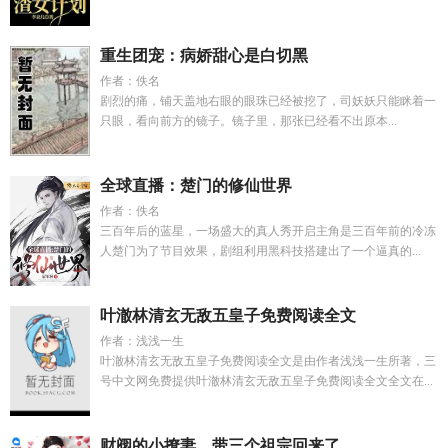
重生团宠：病娇甜心是白切黑
作者：佚名
剧烈的痛，铺天盖地右眼的眼珠已经被挖了，司妖妖只能眯着一
只眼，看向前方的镜子。镜子里，那张已经看不出原本...
全球直播：楚门的修仙世界
作者：佚名
三百年后的蓝星，一场盛大的真人秀开启主角是三百年前的冷冻
人楚门为了节目效果，剧组利用黑科技搭建出了一个逼真的...
叶澈林清玄无敌五皇子免费阅读全文
作者：浅浅一生
叶澈林清玄无敌五皇子免费阅读全文是由作者浅浅一生所著，三
号中文网免费提供叶澈林清玄无敌五皇子免费阅读全文全文在...
财阀的小撩妻，带三个祖宗回来了