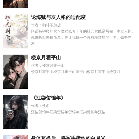
论海贼与友人帐的适配度
作者：咖啡不加盐
阿诺特钟楼的实习魔女佩奇今年的社会实践是写完一本友人帐。
佩奇听起来很简单，先让我挑一个没有粉红猪的世界。佩奇在
友...
楼京月霍平山
作者：楼京月霍平山
楼京月霍平山楼京月霍平山霍平山楼京月霍平山楼京月...
《江柒贺锦年》
作者：佚名
江柒贺锦年江柒贺锦年贺锦年江柒贺锦年江柒...
身体互换后，将军手撕他的白月光