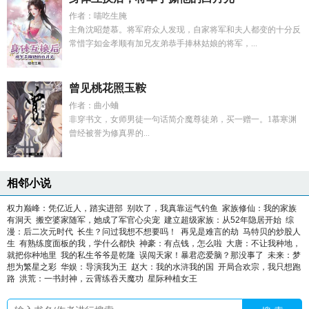
作者：喵吃生腌
主角沈昭楚慕。将军府众人发现，自家将军和夫人都变的十分反
常惜字如金孝顺有加兄友弟恭手捧林姑娘的将军，...
曾见桃花照玉鞍
作者：曲小蛐
非穿书文，女师男徒一句话简介魔尊徒弟，买一赠一。1慕寒渊
曾经被誉为修真界的...
相邻小说
权力巅峰：凭亿近人，踏实进部
别吹了，我真靠运气钓鱼
家族修仙：我的家族
有洞天
搬空婆家随军，她成了军官心尖宠
建立超级家族：从52年隐居开始
综
漫：后二次元时代
长生？问过我想不想要吗！
再见是难言的劫
马特贝的炒股人
生
有熟练度面板的我，学什么都快
神豪：有点钱，怎么啦
大唐：不让我种地，
就把你种地里
我的私生爷爷是乾隆
误闯天家！暴君恋爱脑？那没事了
未来：梦
想为繁星之彩
华娱：导演我为王
赵大：我的水浒我的国
开局合欢宗，我只想跑
路
洪荒：一书封神，云霄练吞天魔功
星际种植女王