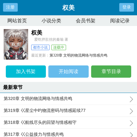
权美
注册
登录
网站首页
小说分类
会员书架
阅读记录
权美
爱吃拌肚丝的秦瑜 著
都市小说
连载中
最近更新：
第320章 文明的物流网络与情感共鸣
更新时间：
2026-07-06 19:58:33
加入书架
开始阅读
章节目录
最新章节
第320章 文明的物流网络与情感共鸣
第319章 巜星尘中旳物流密码与情感延续77
第318章 巜航线尽头的回望与情感相守
第317章 巜公益接力与惜感共鸣