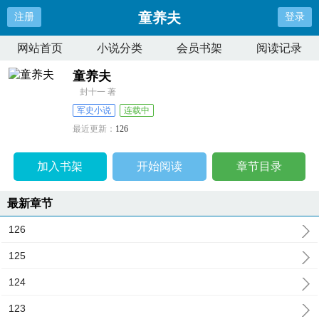
童养夫
注册
登录
网站首页
小说分类
会员书架
阅读记录
童养夫
封十一 著
军史小说
连载中
最近更新：
126
更新时间：
2025-06-13 17:47:21
加入书架
开始阅读
章节目录
最新章节
126
125
124
123