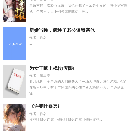
主角方晨，洛凝心无语，我也穿越了皇帝是个女的，整个皇宫就
我一个男人，天下列强虎视眈眈，朝...
新婚当晚，病秧子老公逼我亲他
作者：佚名
...
为女王献上权杖[无限]
作者：繁星春
血月现世，全星系的人都被卷入了一场大型真人逃生游戏。然而
在新人场中，有个年轻漂亮的女孩与众人格格不入。当遇到鬼
怪...
《许霓叶修远》
作者：佚名
许霓叶修远许霓叶修远叶修远许霓叶修远许霓...