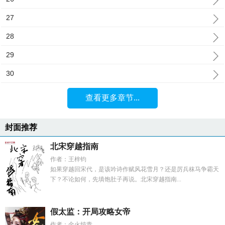
27
28
29
30
查看更多章节...
封面推荐
北宋穿越指南
作者：王梓钧
如果穿越回宋代，是该吟诗作赋风花雪月？还是厉兵秣马争霸天
下？不论如何，先填饱肚子再说。北宋穿越指南...
假太监：开局攻略女帝
作者：金火纯青