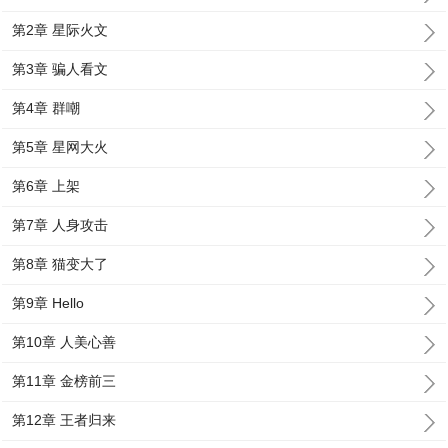
第2章 星际火文
第3章 骗人看文
第4章 群嘲
第5章 星网大火
第6章 上架
第7章 人身攻击
第8章 猫变大了
第9章 Hello
第10章 人美心善
第11章 金榜前三
第12章 王者归来