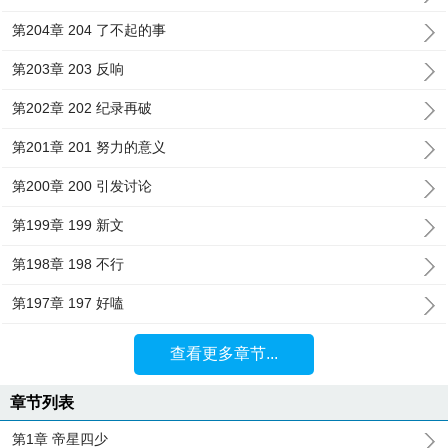
第204章 204 了不起的事
第203章 203 反响
第202章 202 纪录再破
第201章 201 努力的意义
第200章 200 引发讨论
第199章 199 新文
第198章 198 不行
第197章 197 好嗑
查看更多章节...
章节列表
第1章 帝星四少