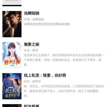
池卿陆骁
作者：池卿陆骁
池卿陆骁池卿陆骁陆骁池卿陆骁池卿...
魅妻之秘
作者：断章
吴浩奉为公主的妻子，疯狂背叛的同时却又在吴浩面前扮演着一
个呆萌小娇妻。得知一切真相的吴浩，在崩溃中立下誓言，我
要...
枕上私宠：辣妻，你好萌
作者：默羽菲
她，失忆女，为寻找记忆回到这座城，三次阴差阳错毁了他的合
作，被抓住成为地下情人，从此万劫不复，陷入了他的圈套。
他...
时沐程越