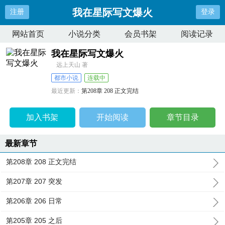
我在星际写文爆火
注册
登录
网站首页
小说分类
会员书架
阅读记录
我在星际写文爆火
远上天山 著
都市小说
连载中
最近更新：
第208章 208 正文完结
更新时间：
2025-06-13 15:13:17
加入书架
开始阅读
章节目录
最新章节
第208章 208 正文完结
第207章 207 突发
第206章 206 日常
第205章 205 之后