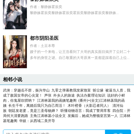
作者：黎静姝霍辰奕
黎静姝霍辰奕黎静姝霍辰奕霍辰奕黎静姝霍辰奕黎静姝...
都市阴阳圣医
作者：土豆本尊
嫂子的一个来电，让王浩看到了大哥的真实面目揭开了尘封二十
多年的身世之谜。自己敬重的大哥原来一直都是踩着自己上位...
相邻小说
武侠：穿越岳不群，振兴华山
九零之弹幕教我发家致富
斩尘缘
被逼当人质，我
成了敌国女帝的心尖宠！
声张
外乡人的旅途
执法办案理论知识
说好的小鲜
肉，你鬼屋吹唢呐？
江涛林菡我的函姨笔趣阁
(番外)+(全文)江涛林菡我的函
姨
长生千年，离婚后我只为自己而活！
木叶橙香（火影忍者同人）
清河仙
族
朝廷发老婆，竟是三圣母杨婵？
听懂动物语言：我成了警局常客
四合院：开
局何大清要跑路
主角江涛林菡小说全文
发癫后，她成为整顿皇宫第一人
江涛林
菡笔趣阁
华娱：从西域二美开导