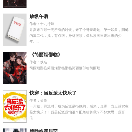
放纵午后
作者：十九行诗
井夏末在最一无所有的时候，来了个哥哥养她。第一印象，阴郁
的富二代，拽，有点痞，身材很顶，像从漫画里走出来的少
年。...
《简丽烟邵临》
作者：佚名
简丽烟邵临简丽烟邵临邵临简丽烟邵临简丽烟...
快穿：当反派太快乐了
作者：仙哥
一开始，灵浅对于成为反派是拒绝的，后来，真香！当反派实在
是太快乐了！我是反派我怕谁？配角暗算我？不好意思，我百
倍...
黎静姝霍辰奕