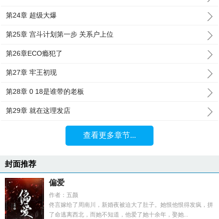
第24章 超级大爆
第25章 宫斗计划第一步 关系户上位
第26章ECO瘾犯了
第27章 牢王初现
第28章 0 18是谁带的老板
第29章 就在这理发店
查看更多章节...
封面推荐
偏爱
作者：五颜
佟言嫁给了周南川，新婚夜被迫大了肚子。她恨他恨得发疯，拼
了命逃离西北，而她不知道，他爱了她十余年，娶她...