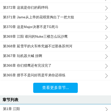
第372章 这就是你们的羁绊吗
第371章 Jame从上帝的花呗里掏出了一把大狙
第370章 这是Major决赛不是TG死斗
第369章 江阳 谁问的Nuke三楼怎么玩沙鹰
第368章 延雪平的火车终究越不过那条苏州河
第367章 玩机器大喊 挂啊
第366章 你们猎鹰还有完没完了
第365章 摆手不是问好而是牢弟你还得练
查看更多章节...
章节列表
第1章 江阳