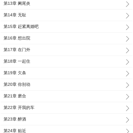
第13章 阑尾炎
第14章 无耻
第15章 赶紧离婚吧
第16章 想出院
第17章 在门外
第18章 一起住
第19章 欠条
第20章 你别动
第21章 磨合
第22章 开我的车
第23章 醉酒
第24章 贴近