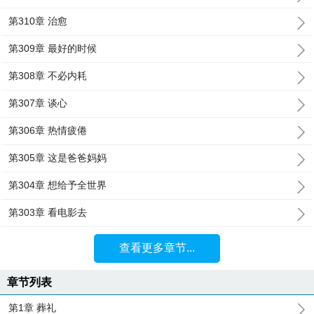
第310章 治愈
第309章 最好的时候
第308章 不必内耗
第307章 谈心
第306章 热情疲倦
第305章 这是爸爸妈妈
第304章 想给予全世界
第303章 看电影去
查看更多章节...
章节列表
第1章 葬礼