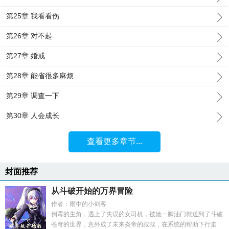
第25章 我看看伤
第26章 对不起
第27章 婚戒
第28章 能省很多麻烦
第29章 调查一下
第30章 人会成长
查看更多章节...
封面推荐
从斗破开始的万界冒险
作者：雨中的小剑客
倒霉的主角，遇上了失误的女司机，被她一脚油门就送到了斗破
苍穹的世界，意外成了未来炎帝的叔叔，在系统的帮助下行走