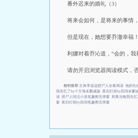
番外迟来的婚礼（3）
将来会如何，是将来的事情
但是现在，她想要乔澈幸福
利娜对着乔沁道，“会的，我
请勿开启浏览器阅读模式，
相邻推荐:
主角李追远捞尸人全集阅读
他的礼
我失忆了by十方海未删减版
夜归灯前by四润未删
读
捞尸人纯洁小龙笔趣阁无弹窗
和离当晚我失忆
窗
夜归灯前by四润笔趣阁无弹窗