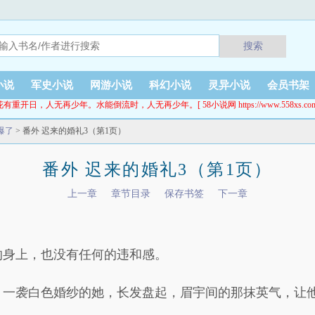
搜索
小说
军史小说
网游小说
科幻小说
灵异小说
会员书架
花有重开日，人无再少年。水能倒流时，人无再少年。[ 58小说网 https://www.558xs.com
爆了
> 番外 迟来的婚礼3（第1页）
番外 迟来的婚礼3（第1页）
上一章
章节目录
保存书签
下一章
的身上，也没有任何的违和感。
，一袭白色婚纱的她，长发盘起，眉宇间的那抹英气，让