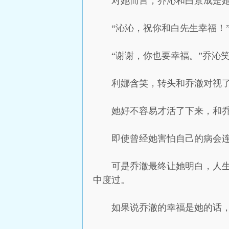
对她而言，乔沁和白景成是
“沁沁，祝你和白先生幸福！
“谢谢，你也要幸福。”乔沁
利娜含笑，转头和乔澈对视
她好不容易才活了下来，和
即使曾经她害怕自己的病会
可是乔澈最终让她明白，人
中度过。
如果说乔澈的幸福是她的话