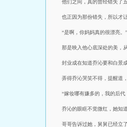
他们之间，真的曾经错失了
也正因为那份错失，所以才
“是啊，你妈妈真的很漂亮。
那是映入他心底深处的美，
封业成在知道乔沁要和白景
弄得乔沁哭笑不得，提醒道，
“嫁妆哪有嫌多的，我的后代
乔沁的眼眶不觉微红，她知
哥哥告诉过她，舅舅已经立