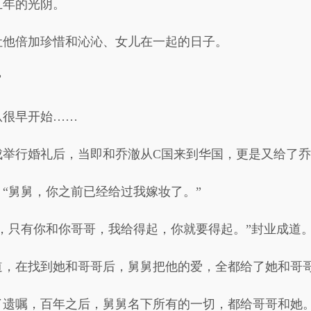
五年的光阴。
让他倍加珍惜和沁沁、女儿在一起的日子。
”
从很早开始……
成举行婚礼后，当即和乔澈从C国来到华国，更是又给了
“舅舅，你之前已经给过我嫁妆了。”
，只有你和你哥哥，我给得起，你就要得起。”封业成道
道，在找到她和哥哥后，舅舅把他的爱，全都给了她和哥
了遗嘱，百年之后，舅舅名下所有的一切，都给哥哥和她