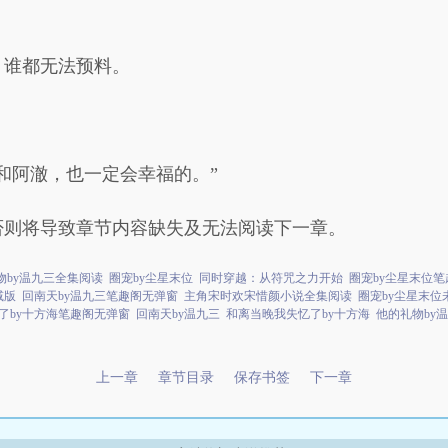
，谁都无法预料。
！
和阿澈，也一定会幸福的。”
否则将导致章节内容缺失及无法阅读下一章。
物by温九三全集阅读
圈宠by尘星末位
同时穿越：从符咒之力开始
圈宠by尘星末位
减版
回南天by温九三笔趣阁无弹窗
主角宋时欢宋惜颜小说全集阅读
圈宠by尘星末位
了by十方海笔趣阁无弹窗
回南天by温九三
和离当晚我失忆了by十方海
他的礼物by
上一章
章节目录
保存书签
下一章