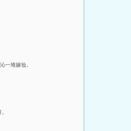
乔沁一堆嫁妆。
。
哥。
。