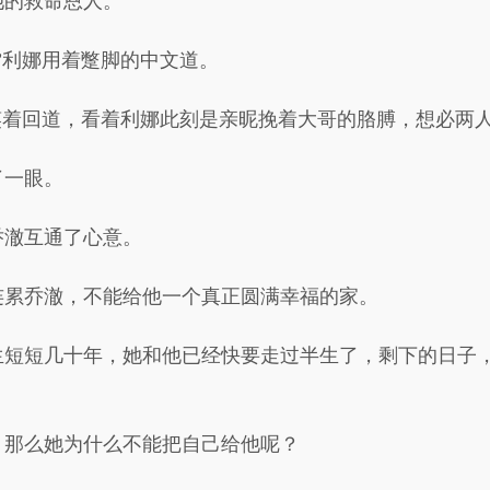
她的救命恩人。
”利娜用着蹩脚的中文道。
笑着回道，看着利娜此刻是亲昵挽着大哥的胳膊，想必两
了一眼。
乔澈互通了心意。
连累乔澈，不能给他一个真正圆满幸福的家。
生短短几十年，她和他已经快要走过半生了，剩下的日子
，那么她为什么不能把自己给他呢？