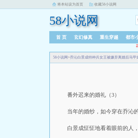
将本站设为首页
收藏58小说网
58小说网
首 页
玄幻修真
重生穿越
都市
58小说网
>
乔沁白景成特种兵女王被嫌弃离婚后马甲
番外迟来的婚礼（3）
当年的婚纱，如今穿在乔沁
白景成怔怔地看着眼前的人