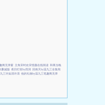
笔趣阁无弹窗
主角宋时欢宋惜颜在线阅读
和离当晚
未删减版
夜归灯前by四润
回南天by温九三全集阅
温九三许如清许清
他的礼物by温九三笔趣阁无弹