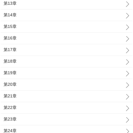
第13章
第14章
第15章
第16章
第17章
第18章
第19章
第20章
第21章
第22章
第23章
第24章