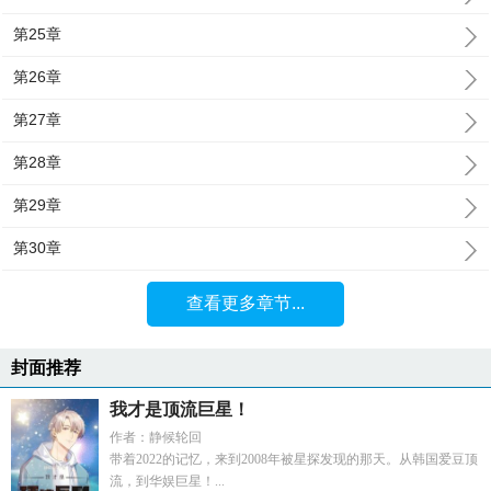
第25章
第26章
第27章
第28章
第29章
第30章
查看更多章节...
封面推荐
我才是顶流巨星！
作者：静候轮回
带着2022的记忆，来到2008年被星探发现的那天。从韩国爱豆顶
流，到华娱巨星！...