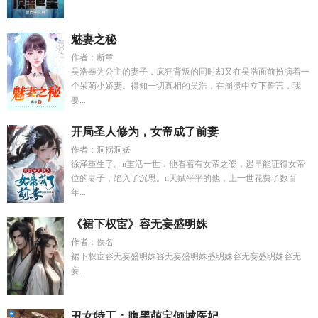
魅妻之秘
作者：断章
吴浩奉为公主的妻子，疯狂背叛的同时却又在吴浩面前扮演着一
个呆萌小娇妻。得知一切真相的吴浩，在崩溃中立下誓言，我
要...
开局圣人修为，女帝成了前妻
作者：洞拐洞妖
徐泽重生了。n重活一世，他看着有女帝之姿，迟早能证得女帝
位的妻子，陷入了沉思。n天赋平平的他，上一世花费了数百
年...
《裙下权宦》容无妄盛明姝
作者：佚名
裙下权宦容无妄盛明姝容无妄盛明姝盛明姝容无妄盛明姝容无
妄...
丑女特工：腹黑萌宝倾城医妃