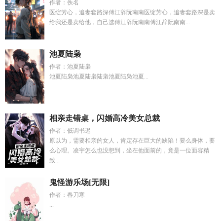
作者：佚名
医绽芳心，追妻套路深傅江辞阮南南医绽芳心，追妻套路深是卖
给我还是卖给他，自己选傅江辞阮南南傅江辞阮南南...
池夏陆枭
作者：池夏陆枭
池夏陆枭池夏陆枭陆枭池夏陆枭池夏...
相亲走错桌，闪婚高冷美女总裁
作者：低调书迟
原以为，需要相亲的女人，肯定存在巨大的缺陷！要么身体，要
么心理。凌宇怎么也没想到，坐在他面前的，竟是一位面容精
致...
鬼怪游乐场[无限]
作者：春刀寒
...