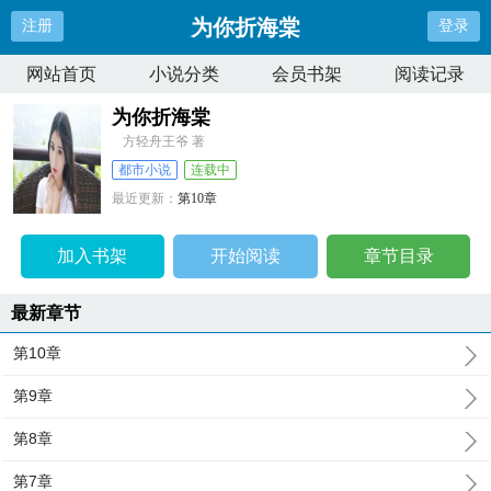
为你折海棠
注册
登录
网站首页
小说分类
会员书架
阅读记录
为你折海棠
方轻舟王爷 著
都市小说
连载中
最近更新：
第10章
更新时间：
2024-12-26 01:53:13
加入书架
开始阅读
章节目录
最新章节
第10章
第9章
第8章
第7章