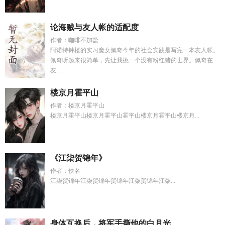
论海贼与友人帐的适配度
作者：咖啡不加盐
阿诺特钟楼的实习魔女佩奇今年的社会实践是写完一本友人帐。
佩奇听起来很简单，先让我挑一个没有粉红猪的世界。佩奇在
友...
楼京月霍平山
作者：楼京月霍平山
楼京月霍平山楼京月霍平山霍平山楼京月霍平山楼京月...
《江柒贺锦年》
作者：佚名
江柒贺锦年江柒贺锦年贺锦年江柒贺锦年江柒...
身体互换后，将军手撕他的白月光