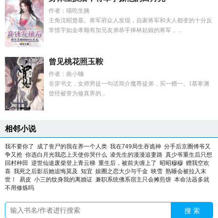
作者：喵吃生腌
主角沈昭楚慕。将军府众人发现，自家将军和夫人都变的十分反
常惜字如金孝顺有加兄友弟恭手捧林姑娘的将军，...
曾见桃花照玉鞍
作者：曲小蛐
非穿书文，女师男徒一句话简介魔尊徒弟，买一赠一。1慕寒渊
曾经被誉为修真界的...
相邻小说
我不要你了
成了丧尸的我在养一个人类
我在749局生吞诡神
分手后京圈傅爷又
争又抢
你选白月光我恋上天使你哭什么
凌先生的漫漫追妻路
真少爷重生后只想
回村种田
逆世仙途废柴登上青云梯
重生后，被前夫缠上了
昭昭穆穆
赠我空欢
喜
我死之后影后她追悔莫及
知宜
娱圈之恋大少与千金
映雪
熟睡会被拉入末
世！
易皮
小三的纹身我的离婚证
兼职系统佛系宿主只会摊煎饼
本命法器多就
不用修炼吗
搜 索