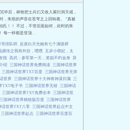
刮完毕后，林牧把士兵们又收入紫衍洞天戒，
这时，朱煊的声音在苍穹之上回响着。 “真被
柏氏！！ 不过，不管后面如何，此时的朱
每一样都是登顶...
哥哥排队哄
反派白月光她有七个满级师
甄嬛传之我有外挂，嘿嘿
五岁小萌妃，太
发指
高武：参军第一天，奖励不朽金身
异
物介绍
三国神话世界免费阅读
三国神话世界
T
三国神话世界TXT百度
三国神话世界无弹
神话世界
三国神话世界十大神将神谋归属
三
界TXT电子书
三国神话世界无错
三国神话
牧
三国神话世界TXT免费全本
三国神话世
三国神话世界精校版百度
三国神话世界
神话世界TXT八零
三国神话世界起点中文
窗
三国神话世界起点
三国神话世界百度百