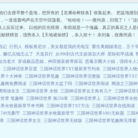
让他们去搜寻整个盘地，把所有的【龙渊命树枝条】收集起来。 把盆地搜
这时，一道道轰鸣声在天空中回荡着。 “哈哈哈！~~~雍州鼎，归我了！！”
马上反应过来。 以他的目光猜测，朱煊就是一个傀儡，真正的幕后之人是
献榜榜首，强势杀入【天地诸侯榜】，杀入前十！ 杀刘备，收雍州鼎！！ 
战记
行刑人
模板奥尼尔，美女都是我的充电宝
重生离婚踹渣总，五个
，赚亿点钱怎么了
天道其行
从996到古代文娱策划大师
星际机甲战魂
始当老大
穿成极品恶媳，种田致富娇养探花
恶毒京圈大小姐，强得令人
8
三国神话世界百度
三国神话世界TXT最新章节列表
三国神话世界人
世界十大神将
三国神话世界笔趣
三国神话世界完整版
三国神话世界TX
笔趣阁免费阅读
三国神话世界太监了吗
三国神话世界阅读
网游之三国
费阅读全文
三国神话世界 永牧
三国神话世界女主角有几个
三国神话世
话世界 笔趣阁
三国神话世界 第256章
三国神话世界上
三国神话世界永
世界永牧最新章节奇书网
三国神话世界TXT方法
三国神话世界在线阅读
749无删节
三国神话世界永牧最新章节
三国神话世界1001无标题
三国
7章
三国神话世界女主
三国神话世界无错版
三国神话世界笔趣阁无弹