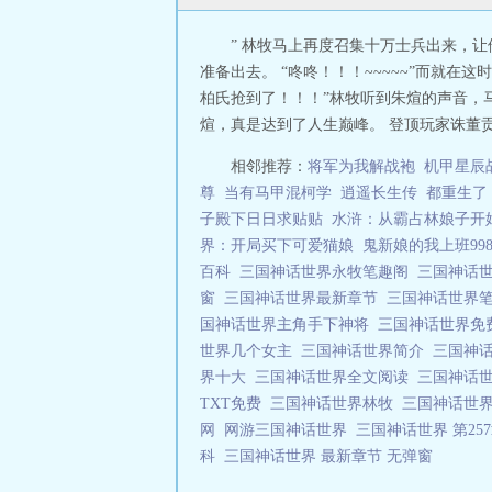
” 林牧马上再度召集十万士兵出来，
准备出去。 “咚咚！！！~~~~~”而就在
柏氏抢到了！！！”林牧听到朱煊的声音，
煊，真是达到了人生巅峰。 登顶玩家诛董贡
相邻推荐：
将军为我解战袍
机甲星辰
尊
当有马甲混柯学
逍遥长生传
都重生了
子殿下日日求贴贴
水浒：从霸占林娘子开
界：开局买下可爱猫娘
鬼新娘的我上班99
百科
三国神话世界永牧笔趣阁
三国神话
窗
三国神话世界最新章节
三国神话世界
国神话世界主角手下神将
三国神话世界免
世界几个女主
三国神话世界简介
三国神
界十大
三国神话世界全文阅读
三国神话
TXT免费
三国神话世界林牧
三国神话世界
网
网游三国神话世界
三国神话世界 第25
科
三国神话世界 最新章节 无弹窗