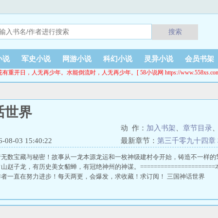
搜索
小说
军史小说
网游小说
科幻小说
灵异小说
会员书架
花有重开日，人无再少年。水能倒流时，人无再少年。[ 58小说网 https://www.558xs.com
话世界
动 作：
加入书架
、
章节目录
8-03 15:40:22
最新章节：
第三千零九十四章
着无数宝藏与秘密！故事从一龙本源龙运和一枚神级建村令开始，铸造不一样的
赵子龙，有历史美女貂蝉，有冠绝神州的神谋。===================
作者一直在努力进步！每天两更，会爆发，求收藏！求订阅！ 三国神话世界