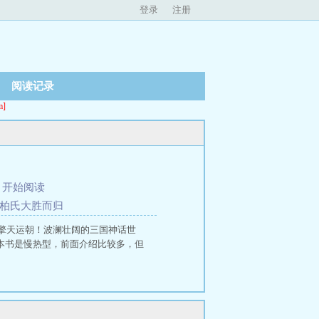
登录
注册
阅读记录
]
、
开始阅读
 柏氏大胜而归
擎天运朝！波澜壮阔的三国神话世
===本书是慢热型，前面介绍比较多，但