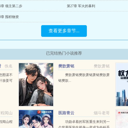
6章 领主第二步
第27章 军火的暴利
0章 囤积物资
查看更多章节...
已完结热门小说推荐
对
佚名
樊歆萧铭
樊歆萧铭
您图谋不
樊歆萧铭樊歆萧铭萧铭樊歆萧
叶放姜可
铭樊歆...
萱程闻山
医路青云
烟斗老哥
程闻山程
功勋卓着的军医重生来到另一
.
个世界医学生摇身一变成为外科手