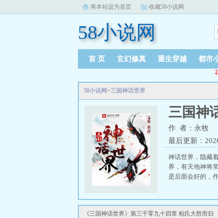
将本站设为首页
收藏58小说网
58小说网
首 页
玄幻修真
重生穿越
都市
58小说网
>
三国神话世界
三国神
作 者：永牧
最后更新：2026-0
神话世界，隐藏
界，有天地神将常山
是后面会好的，
《三国神话世界》第三千零九十四章 柏氏大胜而归