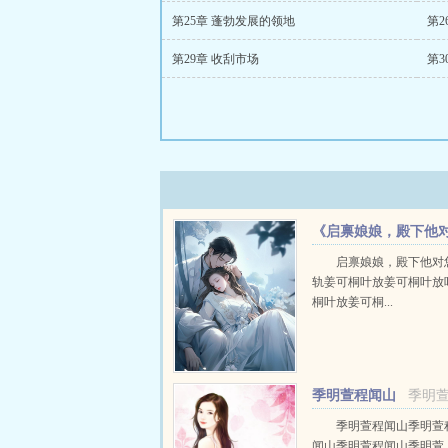
第25章 蓬勃发展的领地
第2
第29章 收刮市场
第3
《启禀娘娘，殿下他
您图谋不轨》
启禀娘娘，殿下他对
轨姜可桐叶放姜可桐叶放
桐叶放姜可桐...
季明萱程闻山
季明
季明萱程闻山季明萱
闻山季明萱程闻山季明萱..