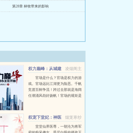
第28章 林牧带来的影响
权力巅峰：从城建
凌烟阁主
办主任开始
官场是什么？官场是权力的游
戏。官场远比江湖更为险恶。千帆
竞渡百舸争流！跨过去那就是海阔
任潮涌风劲好扬帆！官场的规矩是
什么？正确就是官场的最大规矩！
重活一世。刘项东洞悉一切。他不
仅能正确，还会一直正确下去！重
权宠下堂妃：神医
烟笼寒纱
生是风自身为鹏大鹏...
狂妻很嚣张
堂堂仙界医尊，一朝沦为将军
府的痴呆傻女，受尽白眼的摄政王