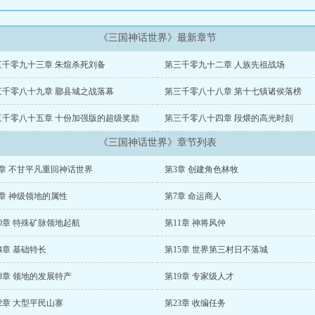
《三国神话世界》最新章节
三千零九十三章 朱煊杀死刘备
第三千零九十二章 人族先祖战场
三千零八十九章 郿县城之战落幕
第三千零八十八章 第十七镇诸侯落榜
三千零八十五章 十份加强版的超级奖励
第三千零八十四章 段煨的高光时刻
《三国神话世界》章节列表
2章 不甘平凡重回神话世界
第3章 创建角色林牧
6章 神级领地的属性
第7章 命运商人
0章 特殊矿脉领地起航
第11章 神将风仲
4章 基础特长
第15章 世界第三村日不落城
8章 领地的发展特产
第19章 专家级人才
2章 大型平民山寨
第23章 收编任务