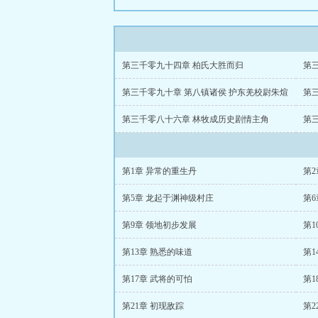
第三千零九十四章 柏氏大胜而归
第
第三千零九十章 第八镇诸侯 护东羌校尉朱煊
第
第三千零八十六章 林牧成历史剧情主角
第
第1章 异常的重生丹
第
第5章 龙起于渊神级村庄
第
第9章 领地初步发展
第1
第13章 熟悉的味道
第1
第17章 武将的可怕
第1
第21章 初现敌踪
第2