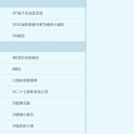
307孩子永远是首选
303出城杀敌被夫家为难的小媳妇
299相见
4吃里扒外的婢女
8呕吐
12怨种东家顾華
16二十七掌柜各有心思
20脱离宗族
24废物小家主
28诡异的小镇