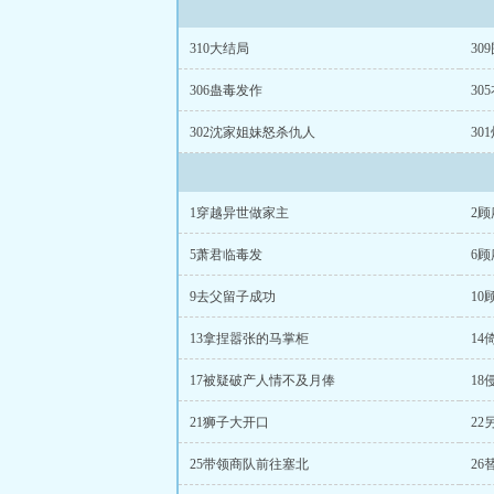
310大结局
30
306蛊毒发作
30
302沈家姐妹怒杀仇人
30
1穿越异世做家主
2
5萧君临毒发
6
9去父留子成功
1
13拿捏嚣张的马掌柜
1
17被疑破产人情不及月俸
1
21狮子大开口
22
25带领商队前往塞北
2