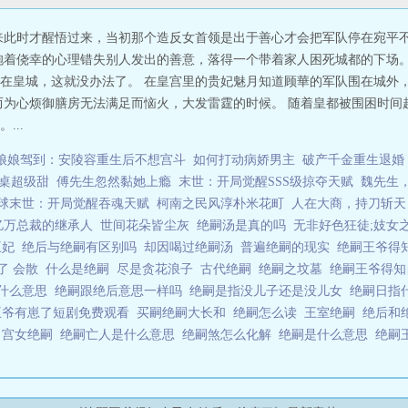
来此时才醒悟过来，当初那个造反女首领是出于善心才会把军队停在宛平不
抱着侥幸的心理错失别人发出的善意，落得一个带着家人困死城都的下场。
在皇城，这就没办法了。 在皇宫里的贵妃魅月知道顾華的军队围在城外
而为心烦御膳房无法满足而恼火，大发雷霆的时候。 随着皇都被围困时间
...
娘娘驾到：安陵容重生后不想宫斗
如何打动病娇男主
破产千金重生退婚
桌超级甜
傅先生忽然黏她上瘾
末世：开局觉醒SSS级掠夺天赋
魏先生
球末世：开局觉醒吞魂天赋
柯南之民风淳朴米花町
人在大商，持刀斩天
亿万总裁的继承人
世间花朵皆尘灰
绝嗣汤是真的吗
无非好色狂徒;妓女
王妃
绝后与绝嗣有区别吗
却因喝过绝嗣汤
普遍绝嗣的现实
绝嗣王爷得
了 会散
什么是绝嗣
尽是贪花浪子
古代绝嗣
绝嗣之坟墓
绝嗣王爷得
什么意思
绝嗣跟绝后意思一样吗
绝嗣是指没儿子还是没儿女
绝嗣日指
王爷有崽了短剧免费观看
买嗣绝嗣大长和
绝嗣怎么读
王室绝嗣
绝后和
生
宫女绝嗣
绝嗣亡人是什么意思
绝嗣煞怎么化解
绝嗣是什么意思
绝嗣