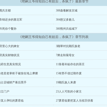
《绝嗣王爷得知自己有娃后，杀疯了》最新章节
9围兵京都
308蛊毒解攻京城
5衣锦还乡的塞北军
304慈父多败儿
1炸死你个鳖孙
300熊州兵临城下
《绝嗣王爷得知自己有娃后，杀疯了》章节列表
顾府里心大的婢女
3顾華对抗顾氏族老
顾府真实财物状况
7撵走秋菊母女
0顾府生意真实情况
11靠着补贴存在的茶庄
4倚老卖老掌柜子被按在地上摩擦
15有势不借过期作废
8侵占店铺财产幕后黑手
19顾氏族人来袭
另立门户
23人人可欺的小家主
6替某人孕吐的萧君临
27萧君临要把某人当祖宗供着