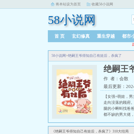
将本站设为首页
收藏58小说网
58小说网
首 页
玄幻修真
重生穿越
都市
58小说网
>
绝嗣王爷得知自己有娃后，杀疯了
绝嗣王
作 者：会散
最后更新：2024-0
【女强+萌娃，
走向没落的顾府
腿的小蝌蚪找爸
都不缺的男大佬
城的天也该变了
笑容可掬，“女人
《绝嗣王爷得知自己有娃后，杀疯了》310大结局
疯了