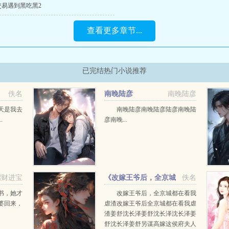
交易遇到黑吃黑2
查看更多章节...
已完结热门小说推荐
佚名
南晚陆彦
南晚陆彦
天是我去
南晚陆彦南晚陆彦陆彦南晚陆
.
彦南晚...
招财进宝
《改嫁王爷后，全京城
佚名
都在看我虐渣》
书，她才
改嫁王爷后，全京城都在看我
婆回来，
虐渣改嫁王爷后全京城都在看我虐
渣姜舒沈长泽姜舒沈长泽沈长泽姜
舒沈长泽姜舒另谋高嫁这侯府夫人