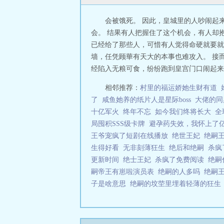
会被饿死。 因此，皇城里的人吵闹起
会。 结果有人把握住了这个机会，有人却
已经给了那些人，可惜有人觉得命硬就要就
墙，任凭顾華有天大的本事也难攻入。 接
经陷入无粮可食，纷纷跑到皇宫门口闹起来。
相邻推荐：
村里的福运娇她生财有道
了
咸鱼她养的纸片人是星际boss
大佬的同
十亿军火
终年不忘
如今我们终将长大
全
局囤积SSS级卡牌
避孕药失效，我怀上了
王爷宠疯了短剧在线播放
绝世王妃
绝嗣
生得好看
无非刻薄狂生
绝后和绝嗣
杀疯
更新时间
绝士王妃
杀疯了免费阅读
绝嗣
嗣帝王有崽啦演员表
绝嗣的人多吗
绝嗣
子是啥意思
绝嗣的坟茔里埋着轻薄的狂