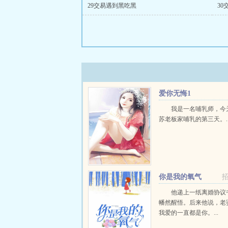
29交易遇到黑吃黑
30
爱你无悔1
我是一名哺乳师，今
苏老板家哺乳的第三天。..
你是我的氧气
他递上一纸离婚协议
幡然醒悟。后来他说，老
我爱的一直都是你。...