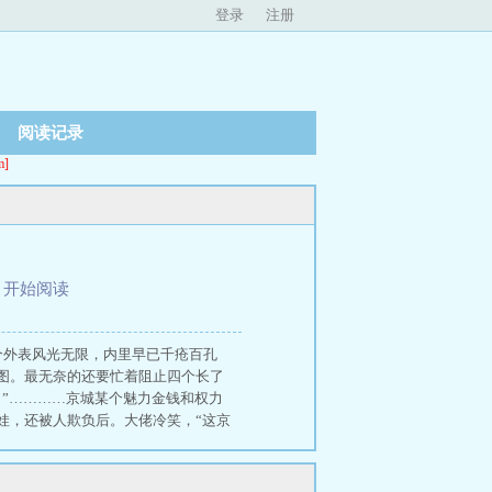
登录
注册
阅读记录
]
、
开始阅读
个外表风光无限，内里早已千疮百孔
图。最无奈的还要忙着阻止四个长了
”…………京城某个魅力金钱和权力
娃，还被人欺负后。大佬冷笑，“这京
事真不是她愿意做的。萧君临眯着眼，
帅批。 绝嗣王爷得知自己有娃后，杀