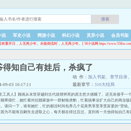
搜索
小说
军史小说
网游小说
科幻小说
灵异小说
会员书架
花有重开日，人无再少年。水能倒流时，人无再少年。[ 58小说网 https://www.558xs.com
爷得知自己有娃后，杀疯了
动 作：
加入书架
、
章节目录
9-03 16:17:11
最新章节：
310大结局
男主工具人】顾画从末世穿越到古代就替猝死的原主把大佬睡了。还无奈接手一
。顾華很忙，她忙着对抗顾家族中一群豺狼虎豹，忙着搞事业扩大自己的商业版
爸。请问一下，谁有她忙，忙的都没时间包养几个花美男享受享受富婆的“苦恼。
，因为不能有后嗣失去进取之心，每天都在得过且过。直到有一天他得知自己有
。”…………某王爷把瑟瑟发抖的女人堵在角落，要求负责。孩子她娘捂脸，这
，听说你想养男宠？”顾華咬牙，狗男人放下你手中四十米大刀再问，你还是个