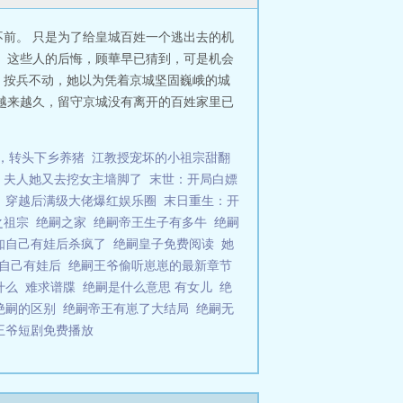
前。 只是为了给皇城百姓一个逃出去的机
 这些人的后悔，顾華早已猜到，可是机会
，按兵不动，她以为凭着京城坚固巍峨的城
越来越久，留守京城没有离开的百姓家里已
，转头下乡养猪
江教授宠坏的小祖宗甜翻
，夫人她又去挖女主墙脚了
末世：开局白嫖
穿越后满级大佬爆红娱乐圈
末日重生：开
之祖宗
绝嗣之家
绝嗣帝王生子有多牛
绝嗣
知自己有娃后杀疯了
绝嗣皇子免费阅读
她
知自己有娃后
绝嗣王爷偷听崽崽的最新章节
什么
难求谱牒
绝嗣是什么意思 有女儿
绝
绝嗣的区别
绝嗣帝王有崽了大结局
绝嗣无
王爷短剧免费播放