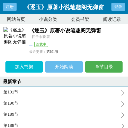
《逐玉》原著小说笔趣阁无弹窗
注册
登录
网站首页
小说分类
会员书架
阅读记录
《逐玉》原著小说笔趣阁无弹窗
团子来袭 著
连载中
最近更新：
第191节
更新时间：
2026-06-03 21:36:03
加入书架
开始阅读
章节目录
最新章节
第191节
第190节
第189节
第188节