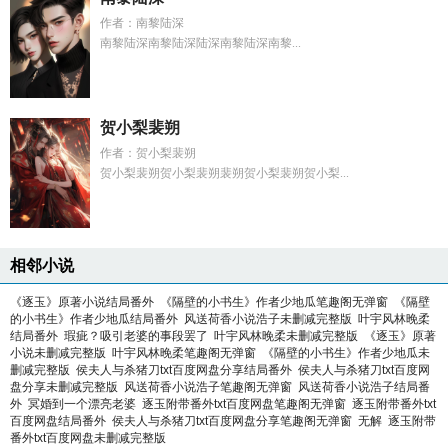
作者：南黎陆深
南黎陆深南黎陆深陆深南黎陆深南黎...
贺小梨裴朔
作者：贺小梨裴朔
贺小梨裴朔贺小梨裴朔裴朔贺小梨裴朔贺小梨...
相邻小说
《逐玉》原著小说结局番外
《隔壁的小书生》作者少地瓜笔趣阁无弹窗
《隔壁
的小书生》作者少地瓜结局番外
风送荷香小说浩子未删减完整版
叶宇风林晚柔
结局番外
瑕疵？吸引老婆的事段罢了
叶宇风林晚柔未删减完整版
《逐玉》原著
小说未删减完整版
叶宇风林晚柔笔趣阁无弹窗
《隔壁的小书生》作者少地瓜未
删减完整版
侯夫人与杀猪刀txt百度网盘分享结局番外
侯夫人与杀猪刀txt百度网
盘分享未删减完整版
风送荷香小说浩子笔趣阁无弹窗
风送荷香小说浩子结局番
外
冥婚到一个漂亮老婆
逐玉附带番外txt百度网盘笔趣阁无弹窗
逐玉附带番外txt
百度网盘结局番外
侯夫人与杀猪刀txt百度网盘分享笔趣阁无弹窗
无解
逐玉附带
番外txt百度网盘未删减完整版