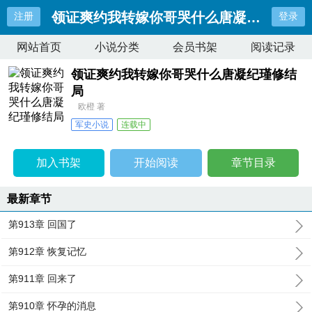
领证爽约我转嫁你哥哭什么唐凝纪瑾修结
注册
登录
网站首页
小说分类
会员书架
阅读记录
领证爽约我转嫁你哥哭什么唐凝纪瑾修结
局
欧橙 著
军史小说
连载中
最近更新：
第913章 回国了
更新时间：
2026-08-04 12:09:27
加入书架
开始阅读
章节目录
最新章节
第913章 回国了
第912章 恢复记忆
第911章 回来了
第910章 怀孕的消息