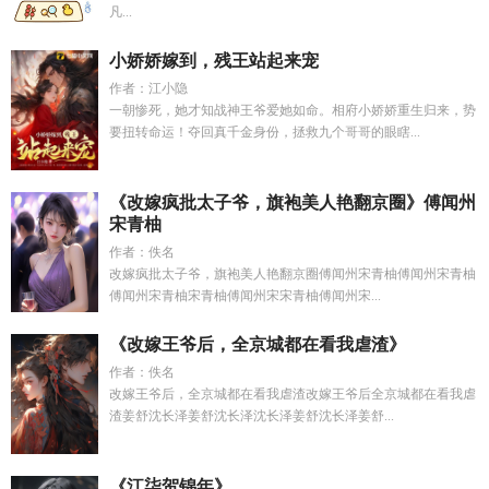
凡...
小娇娇嫁到，残王站起来宠
作者：江小隐
一朝惨死，她才知战神王爷爱她如命。相府小娇娇重生归来，势
要扭转命运！夺回真千金身份，拯救九个哥哥的眼瞎...
《改嫁疯批太子爷，旗袍美人艳翻京圈》傅闻州
宋青柚
作者：佚名
改嫁疯批太子爷，旗袍美人艳翻京圈傅闻州宋青柚傅闻州宋青柚
傅闻州宋青柚宋青柚傅闻州宋宋青柚傅闻州宋...
《改嫁王爷后，全京城都在看我虐渣》
作者：佚名
改嫁王爷后，全京城都在看我虐渣改嫁王爷后全京城都在看我虐
渣姜舒沈长泽姜舒沈长泽沈长泽姜舒沈长泽姜舒...
《江柒贺锦年》