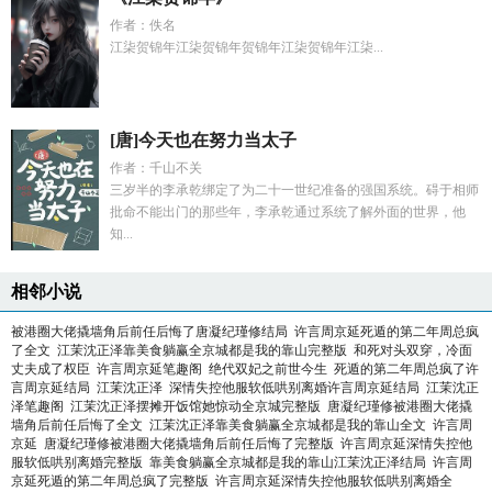
作者：佚名
江柒贺锦年江柒贺锦年贺锦年江柒贺锦年江柒...
[唐]今天也在努力当太子
作者：千山不关
三岁半的李承乾绑定了为二十一世纪准备的强国系统。碍于相师
批命不能出门的那些年，李承乾通过系统了解外面的世界，他
知...
相邻小说
被港圈大佬撬墙角后前任后悔了唐凝纪瑾修结局
许言周京延死遁的第二年周总疯
了全文
江茉沈正泽靠美食躺赢全京城都是我的靠山完整版
和死对头双穿，冷面
丈夫成了权臣
许言周京延笔趣阁
绝代双妃之前世今生
死遁的第二年周总疯了许
言周京延结局
江茉沈正泽
深情失控他服软低哄别离婚许言周京延结局
江茉沈正
泽笔趣阁
江茉沈正泽摆摊开饭馆她惊动全京城完整版
唐凝纪瑾修被港圈大佬撬
墙角后前任后悔了全文
江茉沈正泽靠美食躺赢全京城都是我的靠山全文
许言周
京延
唐凝纪瑾修被港圈大佬撬墙角后前任后悔了完整版
许言周京延深情失控他
服软低哄别离婚完整版
靠美食躺赢全京城都是我的靠山江茉沈正泽结局
许言周
京延死遁的第二年周总疯了完整版
许言周京延深情失控他服软低哄别离婚全