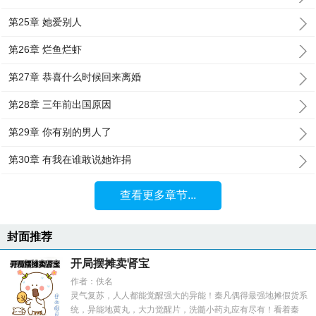
第25章 她爱别人
第26章 烂鱼烂虾
第27章 恭喜什么时候回来离婚
第28章 三年前出国原因
第29章 你有别的男人了
第30章 有我在谁敢说她诈捐
查看更多章节...
封面推荐
开局摆摊卖肾宝
作者：佚名
灵气复苏，人人都能觉醒强大的异能！秦凡偶得最强地摊假货系
统，异能地黄丸，大力觉醒片，洗髓小药丸应有尽有！看着秦