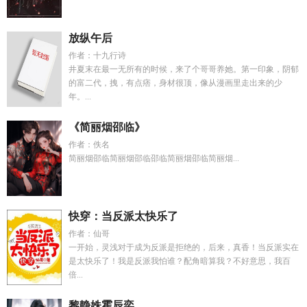
放纵午后
作者：十九行诗
井夏末在最一无所有的时候，来了个哥哥养她。第一印象，阴郁
的富二代，拽，有点痞，身材很顶，像从漫画里走出来的少
年。...
《简丽烟邵临》
作者：佚名
简丽烟邵临简丽烟邵临邵临简丽烟邵临简丽烟...
快穿：当反派太快乐了
作者：仙哥
一开始，灵浅对于成为反派是拒绝的，后来，真香！当反派实在
是太快乐了！我是反派我怕谁？配角暗算我？不好意思，我百
倍...
黎静姝霍辰奕