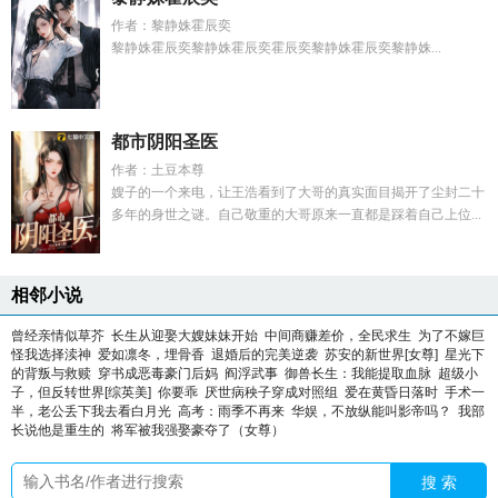
作者：黎静姝霍辰奕
黎静姝霍辰奕黎静姝霍辰奕霍辰奕黎静姝霍辰奕黎静姝...
都市阴阳圣医
作者：土豆本尊
嫂子的一个来电，让王浩看到了大哥的真实面目揭开了尘封二十
多年的身世之谜。自己敬重的大哥原来一直都是踩着自己上位...
相邻小说
曾经亲情似草芥
长生从迎娶大嫂妹妹开始
中间商赚差价，全民求生
为了不嫁巨
怪我选择渎神
爱如凛冬，埋骨香
退婚后的完美逆袭
苏安的新世界[女尊]
星光下
的背叛与救赎
穿书成恶毒豪门后妈
阎浮武事
御兽长生：我能提取血脉
超级小
子，但反转世界[综英美]
你要乖
厌世病秧子穿成对照组
爱在黄昏日落时
手术一
半，老公丢下我去看白月光
高考：雨季不再来
华娱，不放纵能叫影帝吗？
我部
长说他是重生的
将军被我强娶豪夺了（女尊）
搜 索