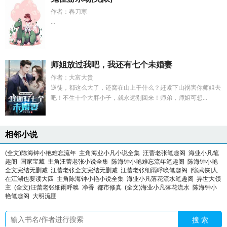
作者：春刀寒
...
师姐放过我吧，我还有七个未婚妻
作者：大富大贵
逆徒，都这么大了，还窝在山上干什么？赶紧下山祸害你师姐去
吧！不生十个大胖小子，就永远别回来！师弟，师姐可想...
相邻小说
(全文)陈海钟小艳难忘流年
主角海业小凡小说全集
汪蕾老张笔趣阁
海业小凡笔
趣阁
国家宝藏
主角汪蕾老张小说全集
陈海钟小艳难忘流年笔趣阁
陈海钟小艳
全文完结无删减
汪蕾老张全文完结无删减
汪蕾老张细雨呼唤笔趣阁
[综武侠]人
在江湖也要读大四
主角陈海钟小艳小说全集
海业小凡落花流水笔趣阁
异世大领
主
(全文)汪蕾老张细雨呼唤
净香
都市修真
(全文)海业小凡落花流水
陈海钟小
艳笔趣阁
大明流匪
搜 索