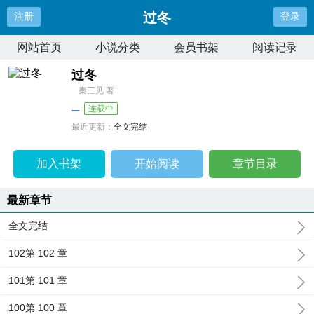
过冬
注册
登录
网站首页
小说分类
会员书架
阅读记录
过冬
秦三见 著
连载中
最近更新：
全文完结
更新时间：
2025-05-25 01:54:18
加入书架
开始阅读
章节目录
最新章节
全文完结
102第 102 章
101第 101 章
100第 100 章