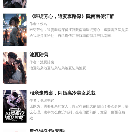
《医绽芳心，追妻套路深》阮南南傅江辞
作者：佚名
医绽芳心，追妻套路深傅江辞阮南南医绽芳心，追妻套路深是卖
给我还是卖给他，自己选傅江辞阮南南傅江辞阮南南...
池夏陆枭
作者：池夏陆枭
池夏陆枭池夏陆枭陆枭池夏陆枭池夏...
相亲走错桌，闪婚高冷美女总裁
作者：低调书迟
原以为，需要相亲的女人，肯定存在巨大的缺陷！要么身体，要
么心理。凌宇怎么也没想到，坐在他面前的，竟是一位面容精
致...
鬼怪游乐场[无限]