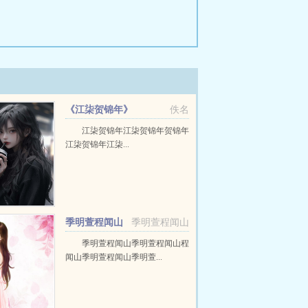
《江柒贺锦年》
佚名
江柒贺锦年江柒贺锦年贺锦年
江柒贺锦年江柒...
季明萱程闻山
季明萱程闻山
季明萱程闻山季明萱程闻山程
闻山季明萱程闻山季明萱...