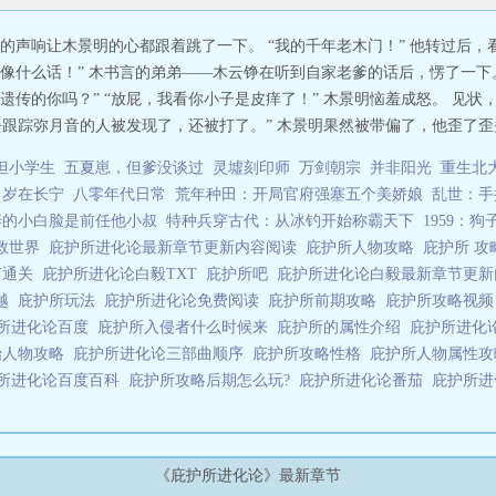
的声响让木景明的心都跟着跳了一下。 “我的千年老木门！” 他转过后，
像什么话！” 木书言的弟弟——木云铮在听到自家老爹的话后，愣了一下
传的你吗？” “放屁，我看你小子是皮痒了！” 木景明恼羞成怒。 见状
去跟踪弥月音的人被发现了，还被打了。” 木景明果然被带偏了，他歪了歪头
但小学生
五夏崽，但爹没谈过
灵墟刻印师
万剑朝宗
并非阳光
重生北
岁在长宁
八零年代日常
荒年种田：开局官府强塞五个美娇娘
乱世：手
养的小白脸是前任他小叔
特种兵穿古代：从冰钓开始称霸天下
1959：
救世界
庇护所进化论最新章节更新内容阅读
庇护所人物攻略
庇护所 
何通关
庇护所进化论白毅TXT
庇护所吧
庇护所进化论白毅最新章节更
穿越
庇护所玩法
庇护所进化论免费阅读
庇护所前期攻略
庇护所攻略视
所进化论百度
庇护所入侵者什么时候来
庇护所的属性介绍
庇护所进化
始人物攻略
庇护所进化论三部曲顺序
庇护所攻略性格
庇护所人物属性
所进化论百度百科
庇护所攻略后期怎么玩?
庇护所进化论番茄
庇护所进
《庇护所进化论》最新章节