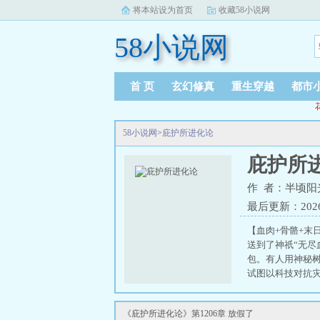
将本站设为首页
收藏58小说网
58小说网
首 页
玄幻修真
重生穿越
都市
58小说网
>
庇护所进化论
庇护所
作 者：半顷阳
最后更新：2026-0
【血肉+骨骼+末
送到了神祇“无
包。有人用神秘
试图以科技对抗
盖着半透明骨膜
触手。?"这玩意
《庇护所进化论》第1206章 放假了
队文，非轻松文。