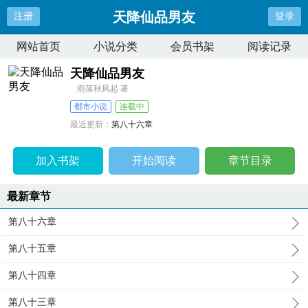
天降仙品男友
注册
登录
网站首页
小说分类
会员书架
阅读记录
天降仙品男友
雨落秋风起 著
都市小说
连载中
最近更新：
第八十六章
更新时间：
2026-03-15 17:38:05
加入书架
开始阅读
章节目录
最新章节
第八十六章
第八十五章
第八十四章
第八十三章