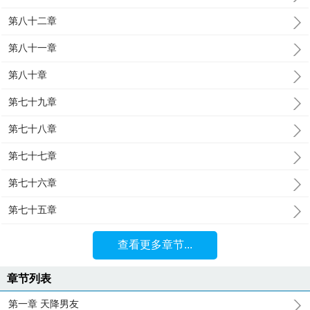
第八十二章
第八十一章
第八十章
第七十九章
第七十八章
第七十七章
第七十六章
第七十五章
查看更多章节...
章节列表
第一章 天降男友