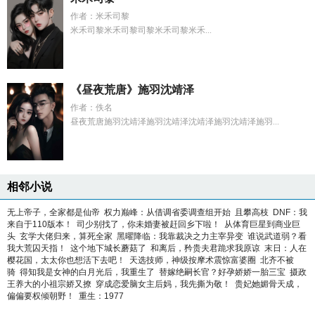
作者：米禾司黎
米禾司黎米禾司黎司黎米禾司黎米禾...
《昼夜荒唐》施羽沈靖泽
作者：佚名
昼夜荒唐施羽沈靖泽施羽沈靖泽沈靖泽施羽沈靖泽施羽...
相邻小说
无上帝子，全家都是仙帝
权力巅峰：从借调省委调查组开始
且攀高枝
DNF：我
来自于110版本！
司少别找了，你未婚妻被赶回乡下啦！
从体育巨星到商业巨
头
玄学大佬归来，算死全家
黑曜降临：我靠裁决之力主宰异变
谁说武道弱？看
我大荒囚天指！
这个地下城长蘑菇了
和离后，矜贵夫君跪求我原谅
末日：人在
樱花国，太太你也想活下去吧！
天选技师，神级按摩术震惊富婆圈
北齐不被
骑
得知我是女神的白月光后，我重生了
替嫁绝嗣长官？好孕娇娇一胎三宝
摄政
王养大的小祖宗娇又撩
穿成恋爱脑女主后妈，我先撕为敬！
贵妃她媚骨天成，
偏偏要权倾朝野！
重生：1977