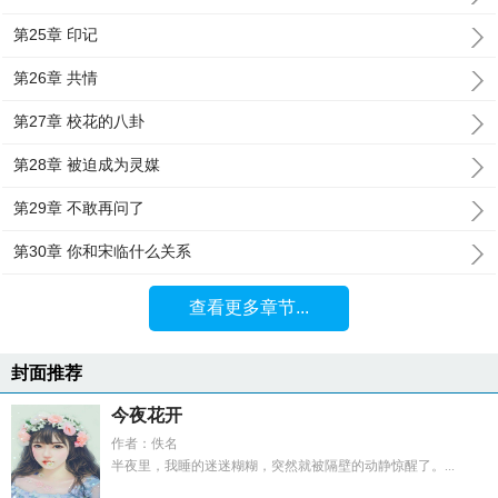
第25章 印记
第26章 共情
第27章 校花的八卦
第28章 被迫成为灵媒
第29章 不敢再问了
第30章 你和宋临什么关系
查看更多章节...
封面推荐
今夜花开
作者：佚名
半夜里，我睡的迷迷糊糊，突然就被隔壁的动静惊醒了。...