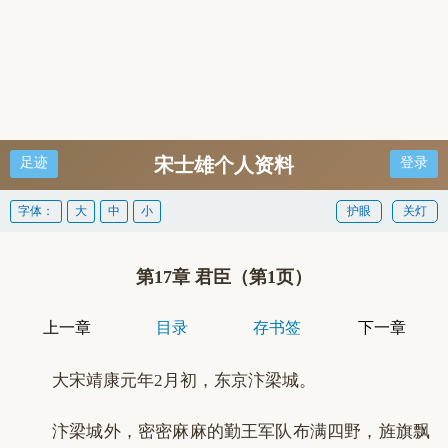
宋士雄个人资料
足迹
登录
字体：
大
中
小
护眼
关灯
第17章 君臣（第1页）
上一章
目录
存书签
下一章
大宋靖康元年2月初，东京汴梁城。
汴梁城外，密密麻麻的勤王军队布满四野，旌旗飘