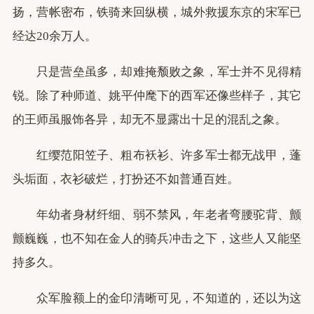
扬，营帐密布，铁骑来回纵横，城外救援东京的宋军已
经达20余万人。
只是营垒虽多，却难掩颓败之象，军士并不见得精
锐。除了种师道、姚平仲麾下的西军还像些样子，其它
的王师虽服饰各异，却无不显露出十足的混乱之象。
红缨范阳笠子、粗布袄衫、许多军士都无战甲，蓬
头垢面，衣衫破烂，打扮还不如普通百姓。
年幼者身材纤细、弱不禁风，年老者弯腰驼背、颤
颤巍巍，也不知在金人的骑兵冲击之下，这些人又能坚
持多久。
众军脸额上的金印清晰可见，不知道的，还以为这