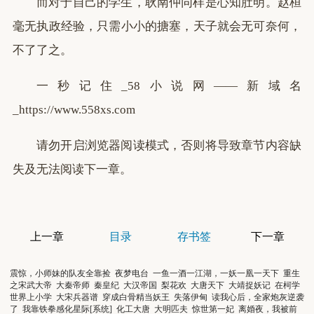
而对于自己的学生，耿南仲同样是心知肚明。赵桓
毫无执政经验，只需小小的搪塞，天子就会无可奈何，
不了了之。
一秒记住_58小说网——新域名
_https://www.558xs.com
请勿开启浏览器阅读模式，否则将导致章节内容缺
失及无法阅读下一章。
上一章
目录
存书签
下一章
震惊，小师妹的队友全靠捡
夜梦电台
一鱼一酒一江湖，一妖一凰一天下
重生
之宋武大帝
大秦帝师
秦皇纪
大汉帝国
梨花欢
大唐天下
大靖捉妖记
在柯学
世界上小学
大宋兵器谱
穿成白骨精当妖王
失落伊甸
读我心后，全家炮灰逆袭
了
我靠铁拳感化星际[系统]
化工大唐
大明匹夫
惊世第一妃
离婚夜，我被前