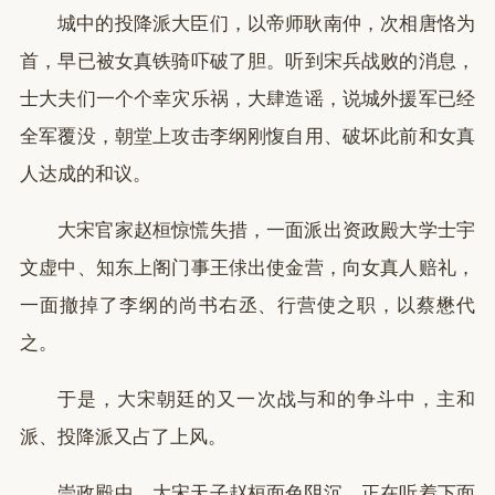
城中的投降派大臣们，以帝师耿南仲，次相唐恪为
首，早已被女真铁骑吓破了胆。听到宋兵战败的消息，
士大夫们一个个幸灾乐祸，大肆造谣，说城外援军已经
全军覆没，朝堂上攻击李纲刚愎自用、破坏此前和女真
人达成的和议。
大宋官家赵桓惊慌失措，一面派出资政殿大学士宇
文虚中、知东上阁门事王俅出使金营，向女真人赔礼，
一面撤掉了李纲的尚书右丞、行营使之职，以蔡懋代
之。
于是，大宋朝廷的又一次战与和的争斗中，主和
派、投降派又占了上风。
崇政殿中，大宋天子赵桓面色阴沉，正在听着下面