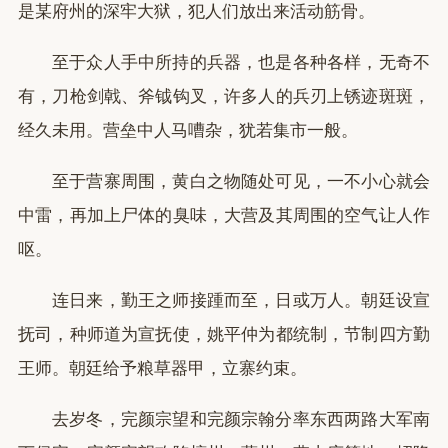
是某府州的深牢大狱，犯人们放出来活动筋骨。
至于众人手中所持的兵器，也是各种各样，无奇不
有，刀枪剑戟、斧钺钩叉，许多人的兵刃上锈迹斑斑，
经久未用。营垒中人马嘈杂，犹若集市一般。
至于营寨周围，黄白之物随处可见，一不小心就会
中雷，再加上尸体的臭味，大营及其周围的空气让人作
呕。
连日来，勤王之师接踵而至，日或万人。朝廷设宣
抚司，种师道为宣抚使，姚平仲为都统制，节制四方勤
王师。朝廷给予粮草器甲，立寨约束。
去岁冬，完颜宗望和完颜宗翰分率东西两路大军南