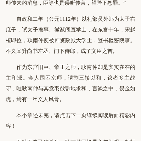
师传来的消息，臣等也是误听传言，望陛下恕罪。”
自政和二年（公元1112年）以礼部员外郎为太子右
庶子，试太子詹事、徽猷阁直学士，在东宫十年，宋赵
桓即位，耿南仲便被拜资政殿大学士，签书枢密院事。
不久又升尚书左丞、门下侍郎，成了文臣之首。
作为东宫旧臣、帝王之师，耿南仲却是实实在在的
主和派。金人围困京师，请割三镇以和，议者多主战
守，唯耿南仲与其党羽欲割地求和，言谈之中，畏金如
虎，焉有一丝文人风骨。
本小章还未完，请点击下一页继续阅读后面精彩内
容！