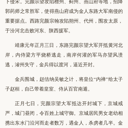
下侵宋。完颜宗望攻陷檀州、蓟州、燕山府等地，招降
郭药师之常胜军，使得燕山府成为金人东路大军南侵的
重要据点。西路完颜宗翰攻陷朔州、代州，围攻太原，
于汾河北击败河东、陕西援军。
靖康元年正月三日，东路完颜宗望大军开抵黄河北
岸，内侍梁方平烧桥逃走，南岸何灌的军马亦望风溃
逃，濬州失守，金兵得以渡河，逼近开封。
金兵围城，赵佶纳吴敏之计，将皇位“内禅”给太子
子赵桓，自己带着皇室、侍从百官南遁。
正月七日，完颜宗望大军抵达开封城下，京城戒
严，城门昼闭，令百姓上城守御。京城居民男女老幼相
携出东水门沿河而走者数万，遇金人，杀虏者几半。金