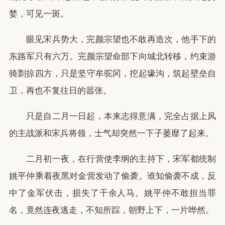
婪，可见一斑。
眼见宋兵势大，完颜宗望也不敢再造次，他手下的
东路军只有六万。完颜宗望命部下向城北转移，约束游
骑剽掠四方，只是坚守牟驼冈，挖起壕沟，筑起壁垒自
卫，再也不复往日的嚣张。
只是自二月一日起，本来志得意满，完全占据上风
的主战派和宋兵将领，士气却突然一下子萎靡了起来。
二月初一夜，在行营使李纲的主持下，宋军都统制
姚平仲乘着夜黑对金营发动了偷袭。谁知偷袭不成，反
中了金军伏击，损失了千余人马。姚平仲不敢担当罪
名，竟然连夜逃走，不知所踪，朝野上下，一片哗然。