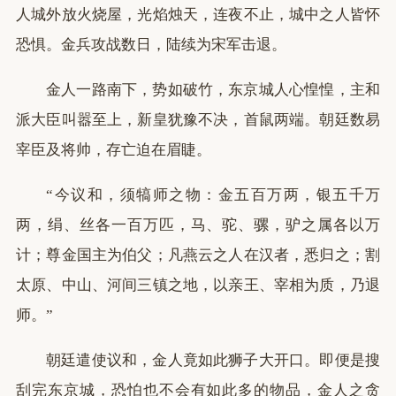
人城外放火烧屋，光焰烛天，连夜不止，城中之人皆怀
恐惧。金兵攻战数日，陆续为宋军击退。
金人一路南下，势如破竹，东京城人心惶惶，主和
派大臣叫嚣至上，新皇犹豫不决，首鼠两端。朝廷数易
宰臣及将帅，存亡迫在眉睫。
“今议和，须犒师之物：金五百万两，银五千万
两，绢、丝各一百万匹，马、驼、骡，驴之属各以万
计；尊金国主为伯父；凡燕云之人在汉者，悉归之；割
太原、中山、河间三镇之地，以亲王、宰相为质，乃退
师。”
朝廷遣使议和，金人竟如此狮子大开口。即便是搜
刮完东京城，恐怕也不会有如此多的物品，金人之贪