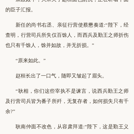
的臣子汇报。
新任的尚书右丞、亲征行营使蔡懋奏道:“陛下，经
查明，行营司兵所失仅百馀人，而西兵及勤王之师折伤
也只有千馀人，馀并如故，并无折损。”
“原来如此。”
赵桓长出了一口气，随即又皱起了眉头。
“耿相，你们这些宰执不是谏言，说西兵勤王之师
及行营司兵皆为番子所歼，无复存者，如何损失只有千
余?”
耿南仲面不改色，从容肃拜道:“陛下，这是勤王义