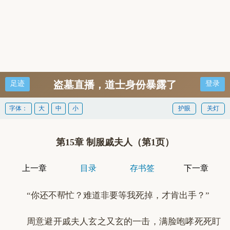
盗墓直播，道士身份暴露了
足迹
登录
字体：
大
中
小
护眼
关灯
第15章 制服戚夫人（第1页）
上一章
目录
存书签
下一章
“你还不帮忙？难道非要等我死掉，才肯出手？”
周意避开戚夫人玄之又玄的一击，满脸咆哮死死盯