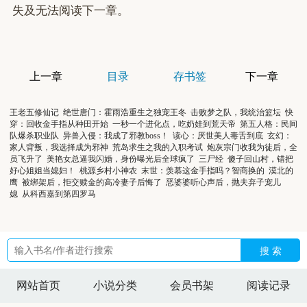
失及无法阅读下一章。
上一章
目录
存书签
下一章
王老五修仙记
绝世唐门：霍雨浩重生之独宠王冬
击败梦之队，我统治篮坛
快
穿：回收金手指从种田开始
一秒一个进化点，吃奶娃到荒天帝
第五人格：民间
队爆杀职业队
异兽入侵：我成了邪教boss！
读心：厌世美人毒舌到底
玄幻：
家人背叛，我选择成为邪神
荒岛求生之我的入职考试
炮灰宗门收我为徒后，全
员飞升了
美艳女总逼我闪婚，身份曝光后全球疯了
三尸经
傻子回山村，错把
好心姐姐当媳妇！
桃源乡村小神农
末世：羡慕这金手指吗？智商换的
漠北的
鹰
被绑架后，拒交赎金的高冷妻子后悔了
恶婆婆听心声后，抛夫弃子宠儿
媳
从科西嘉到第四罗马
搜 索
网站首页
小说分类
会员书架
阅读记录