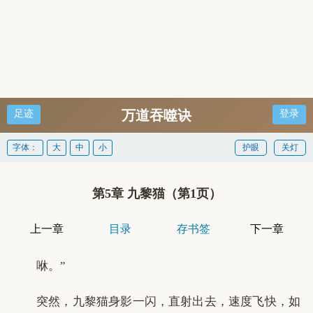
万道吞噬诀
足迹
登录
字体：
大
中
小
护眼
关灯
第5章 九黎猫（第1页）
上一章
目录
存书签
下一章
咻。”
突然，九黎猫身影一闪，直射出去，速度飞快，如