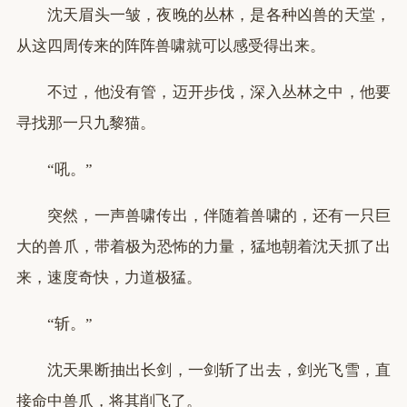
沈天眉头一皱，夜晚的丛林，是各种凶兽的天堂，
从这四周传来的阵阵兽啸就可以感受得出来。
不过，他没有管，迈开步伐，深入丛林之中，他要
寻找那一只九黎猫。
“吼。”
突然，一声兽啸传出，伴随着兽啸的，还有一只巨
大的兽爪，带着极为恐怖的力量，猛地朝着沈天抓了出
来，速度奇快，力道极猛。
“斩。”
沈天果断抽出长剑，一剑斩了出去，剑光飞雪，直
接命中兽爪，将其削飞了。