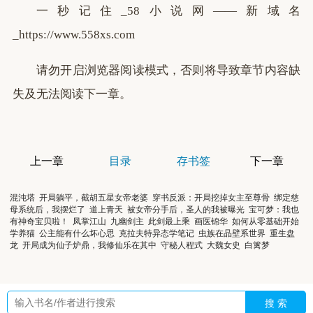
一秒记住_58小说网——新域名
_https://www.558xs.com
请勿开启浏览器阅读模式，否则将导致章节内容缺
失及无法阅读下一章。
上一章
目录
存书签
下一章
混沌塔
开局躺平，截胡五星女帝老婆
穿书反派：开局挖掉女主至尊骨
绑定慈
母系统后，我摆烂了
道上青天
被女帝分手后，圣人的我被曝光
宝可梦：我也
有神奇宝贝啦！
凤掌江山
九幽剑主
此剑最上乘
画医锦华
如何从零基础开始
学养猫
公主能有什么坏心思
克拉夫特异态学笔记
虫族在晶壁系世界
重生盘
龙
开局成为仙子炉鼎，我修仙乐在其中
守秘人程式
大魏女史
白篱梦
搜 索