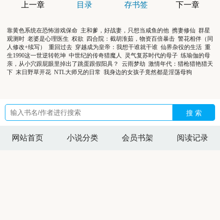
上一章
目录
存书签
下一章
靠黄色系统在恐怖游戏保命
主和爹，好战妻，只想当咸鱼的他
携妻修仙
群星
观测时
老婆是心理医生
权欲
四合院：截胡淮茹，物资百倍暴击
警花相伴（同
人修改+续写）
重回过去
穿越成为皇帝：我想干谁就干谁
仙界杂役的生活
重
生1990这一世逆转乾坤
中世纪的传奇猎魔人
灵气复苏时代的母子
练瑜伽的母
亲，从小穴跟屁眼里掉出了跳蛋跟假阳具？
云雨梦劫
激情年代：猎枪猎艳猎天
下
末日野草开花
NTL大师兄的日常
我身边的女孩子竟然都是淫荡母狗
搜 索
网站首页
小说分类
会员书架
阅读记录