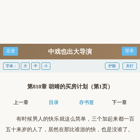
中戏也出大导演
足迹
登录
字体：
大
中
小
护眼
关灯
第810章 胡靖的买房计划（第1页）
上一章
目录
存书签
下一章
有时候男人的快乐就这么简单，三个加起来都一百
五十来岁的人了，居然在那比谁游的快，也是没谁了。