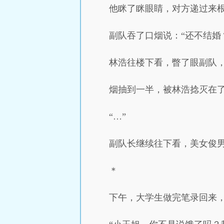
他眯了眯眼睛，对方递过来
副队吞了口烟说：“还不结婚
林浩往楼下看，瞥了眼副队
烟抽到一半，被林浩捻灭在了
“…”
副队长继续往下看，美女俊
＊
下午，大学生做完笔录回来