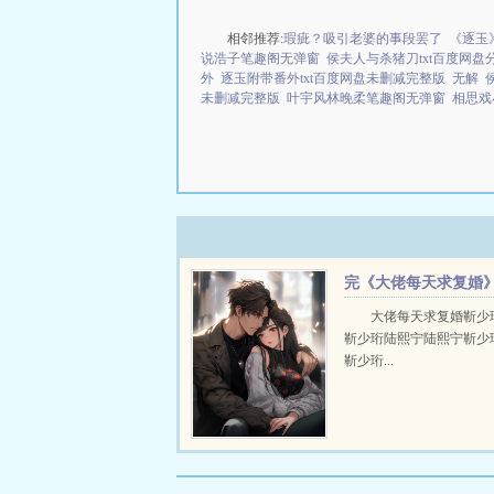
相邻推荐:
瑕疵？吸引老婆的事段罢了
《逐玉
说浩子笔趣阁无弹窗
侯夫人与杀猪刀txt百度网
外
逐玉附带番外txt百度网盘未删减完整版
无解
未删减完整版
叶宇风林晚柔笔趣阁无弹窗
相思戏
完《大佬每天求复婚
靳少珩陆熙宁
大佬每天求复婚靳少
靳少珩陆熙宁陆熙宁靳少
靳少珩...