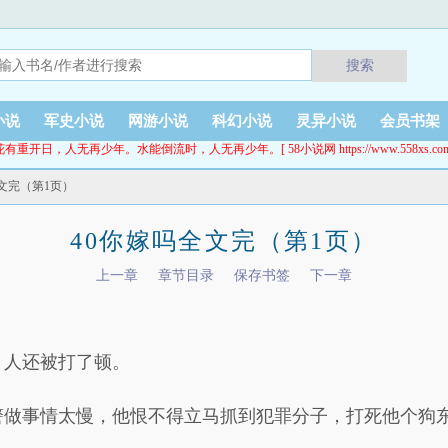
搜索
小说
军史小说
网游小说
科幻小说
灵异小说
会员书架
花有重开日，人无再少年。水能倒流时，人无再少年。[ 58小说网 https://www.558xs.com
全文完（第1页）
40你嫁吗全文完（第1页）
上一章
章节目录
保存书签
下一章
，人还被打了顿。
警做事情太慢，他恨不得立马抓到犯罪分子，打死他个狗