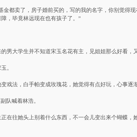
票基金都卖了，房子婚前买的，写的我的名字，你别觉得现
障，毕竟林远现在也有孩子了。”
来的男大学生并不知道宋玉名花有主，见姐姐那么好看，
宋玉。
他变戏法，白手帕变成玫瑰花，她觉得有点好玩，心事逐
侦副队喊着林浩。
生正在往她头上别着什么东西，不一会儿变出来个蝴蝶，