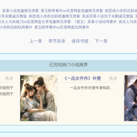
》原著小说笔趣阁无弹窗
逐玉附带番外txt百度网盘笔趣阁无弹窗
相思戏小杰和后妈
盘分享未删减完整版
相思戏小杰和后妈笔趣阁无弹窗
风送荷香小说浩子未删减完整版
侯夫人与杀猪刀txt百度网盘分享笔趣阁无弹窗
《逐玉》原著小说结局番外
侯夫人与杀
小杰和后妈结局番外
逐玉附带番外txt百度网盘结局番外
上一章
章节目录
保存书签
下一章
已完结热门小说推荐
》
佚名
《一品女仵作》许楚
佚名
珩陆熙宁
一品女仵作许楚作者锦若...
珩陆熙宁