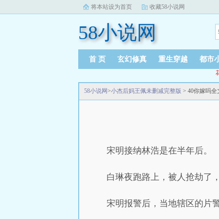
将本站设为首页
收藏58小说网
58小说网
首 页
玄幻修真
重生穿越
都市
58小说网
>
小杰后妈王佩未删减完整版
> 40你嫁吗
宋明接纳林浩是在半年后。
白琳夜跑路上，被人抢劫了
宋明报警后，当地辖区的片