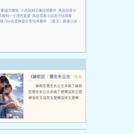
未删减完整版
小杰后妈王佩结局番外
风送荷香小
冥婚到一个漂亮老婆
风送荷香小说浩子结局番
猪刀txt百度网盘分享结局番外
《逐玉》原著小说
《嫁权臣：重生长公主
佚名
杀疯了》
嫁权臣重生长公主杀疯了嫁权
臣重生长公主杀疯了楚卿温世玉楚
卿温世玉温世玉楚卿温世玉楚卿...