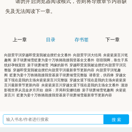
请勿开启浏览器阅读模式，否则将导致章节内容缺
失及无法阅读下一章。
上一章
目录
存书签
下一章
向甜景宇汌穿越即受宠我被迫摆烂全文番外
向甜景宇汌大结局
央瓷瓷裴言川笔
趣阁
裴子琰萧倾雪贬妻为妾十万铁骑跪接我登基全文番外
宿宿我啊，靠生子系
统好孕独宠捏
裴子琰萧倾雪
鸿缘的新书
穿越即受宠我被迫摆烂向甜景宇汌完
整版
穿越即受宠我被迫摆烂向甜景宇汌最新章节更新内容
向甜景宇汌笔趣
阁
贬妻为妾十万铁骑跪接我登基裴子琰萧倾雪完整版
请香堂，供四俸
穿越女
退下现在是我的主场央瓷瓷裴言川完整版
穿越女退下现在是我的主场央瓷瓷裴
言川最新章节更新内容
央瓷瓷裴言川穿越女退下现在是我的主场全文番外
漫游
影视世界从流金岁月开始
崩坏：开局和安娜结婚
裴子琰萧倾雪笔趣阁
央瓷瓷
裴言川
贬妻为妾十万铁骑跪接我登基裴子琰萧倾雪最新章节更新内容
搜 索