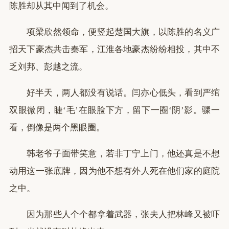
陈胜却从其中闻到了机会。
项梁欣然领命，便竖起楚国大旗，以陈胜的名义广
招天下豪杰共击秦军，江淮各地豪杰纷纷相投，其中不
乏刘邦、彭越之流。
好半天，两人都没有说话。闫亦心低头，看到严绾
双眼微闭，睫‘毛’在眼脸下方，留下一圈‘阴’影。骤一
看，倒像是两个黑眼圈。
韩老爷子面带笑意，若非丁宁上门，他还真是不想
动用这一张底牌，因为他不想有外人死在他们家的庭院
之中。
因为那些人个个都拿着武器，张夫人把林峰又被吓