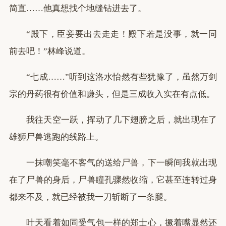
简直……他真想找个地缝钻进去了。
“殿下，臣妾要出去走走！殿下若是没事，就一同
前去吧！”林峰说道。
“七成……”听到这洛水怡然有些犹豫了，虽然万剑
宗的丹药很有价值和赚头，但是三成收入实在有点低。
我往天空一跃，挥动了几下翅膀之后，就出现在了
雄狮尸兽逃跑的线路上。
一抹嘲笑毫不客气的送给尸兽，下一瞬间我就出现
在了尸兽的身后，尸兽瞳孔骤然收缩，它甚至连转过身
都来不及，就已经被我一刀斩断了一条腿。
叶天看着如同受气包一样的郑士心，撅着嘴显然还