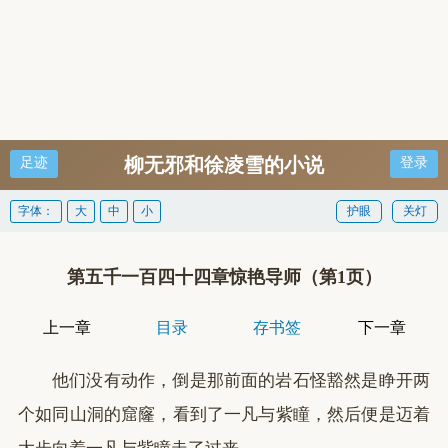
柳无邪和徐凌雪的小说
足迹
登录
字体：
大
中
小
护眼
关灯
第五千一百四十四章惊艳导师（第1页）
上一章
目录
存书签
下一章
他们没有动作，倒是那前面的岩石怪豁然是睁开两
个如同山洞的窟窿，看到了一凡与紫瞳，然后便是迈着