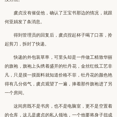
虞贞没有催促他，确认了王宝书那边的情况，就跟
何亚娟发了条消息。
得到管理员的回复后，虞贞捏起杯子喝了口茶，拎
起剪刀，拆封了快递。
快递的外包装草率，可里头却是一件做工精致华丽
的旗袍，旗袍上头绣着盛开的牡丹花，金丝红线工艺非
凡，只是摸一摸面料就知道价格不菲，牡丹花的颜色艳
得有几分俗气，虞贞观望了一遍，捧着那件旗袍进了另
一个房间。
这间房既不是书房，也不是电脑室，更不是空置着
的仓库，这儿是虞贞的私人领地，一个他要将身子扭成