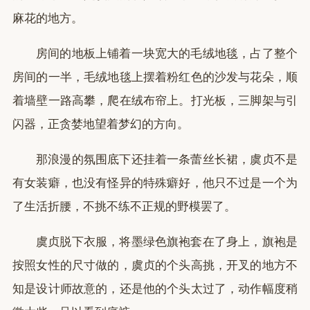
麻花的地方。
房间的地板上铺着一块宽大的毛绒地毯，占了整个
房间的一半，毛绒地毯上摆着粉红色的沙发与花朵，顺
着墙壁一路高攀，爬在绒布帘上。打光板，三脚架与引
闪器，正贪婪地望着梦幻的方向。
那浪漫的氛围底下还挂着一条蕾丝长裙，虞贞不是
有女装癖，也没有怪异的特殊癖好，他只不过是一个为
了生活折腰，不挑不练不正规的野模罢了。
虞贞脱下衣服，将墨绿色旗袍套在了身上，旗袍是
按照女性的尺寸做的，虞贞的个头高挑，开叉的地方不
知是设计师故意的，还是他的个头太过了，动作幅度稍