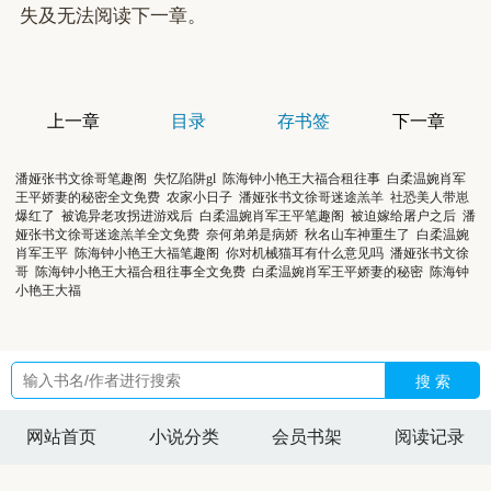
失及无法阅读下一章。
上一章
目录
存书签
下一章
潘娅张书文徐哥笔趣阁
失忆陷阱gl
陈海钟小艳王大福合租往事
白柔温婉肖军
王平娇妻的秘密全文免费
农家小日子
潘娅张书文徐哥迷途羔羊
社恐美人带崽
爆红了
被诡异老攻拐进游戏后
白柔温婉肖军王平笔趣阁
被迫嫁给屠户之后
潘
娅张书文徐哥迷途羔羊全文免费
奈何弟弟是病娇
秋名山车神重生了
白柔温婉
肖军王平
陈海钟小艳王大福笔趣阁
你对机械猫耳有什么意见吗
潘娅张书文徐
哥
陈海钟小艳王大福合租往事全文免费
白柔温婉肖军王平娇妻的秘密
陈海钟
小艳王大福
搜 索
网站首页
小说分类
会员书架
阅读记录