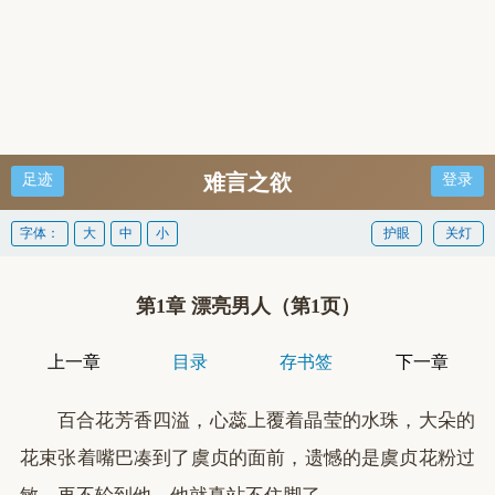
难言之欲
足迹
登录
字体：
大
中
小
护眼
关灯
第1章 漂亮男人（第1页）
上一章
目录
存书签
下一章
百合花芳香四溢，心蕊上覆着晶莹的水珠，大朵的
花束张着嘴巴凑到了虞贞的面前，遗憾的是虞贞花粉过