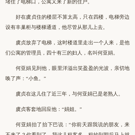
堵住了电梯口，公寓又来了新的住户。
好在虞贞住的楼层不算太高，只在四楼，电梯旁边
设有丰巢柜与楼梯通道，他尽管从那儿上去。
虞贞放弃了电梯，这时楼道里走出一个人来，是他
们公寓的管理员，四十有三的妇人，名叫何亚娟。
何亚娟见到他，眼里洋溢出笑盈盈的光波，亲切地
唤了声：“小鱼。”
虞贞在这儿住了近三年，与何亚娟已是老熟人。
虞贞客套地回应他：“娟姐。”
何亚娟抬了抬下巴说：“你前天跟我说的朋友，来
不来了？你看到了，我这儿租客多，租约到期后马上就