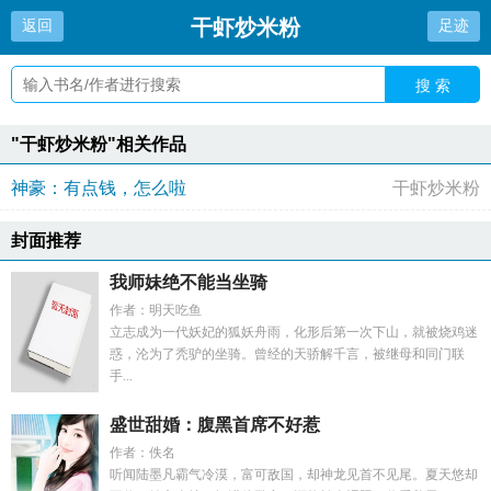
干虾炒米粉
返回
足迹
搜 索
"干虾炒米粉"相关作品
神豪：有点钱，怎么啦
干虾炒米粉
封面推荐
我师妹绝不能当坐骑
作者：明天吃鱼
立志成为一代妖妃的狐妖舟雨，化形后第一次下山，就被烧鸡迷
惑，沦为了秃驴的坐骑。曾经的天骄解千言，被继母和同门联
手...
盛世甜婚：腹黑首席不好惹
作者：佚名
听闻陆墨凡霸气冷漠，富可敌国，却神龙见首不见尾。夏天悠却