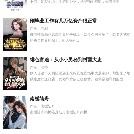
不信！她爬个墙，闯进他卧室，还能拍个裸照，偷看美男...
刚毕业工作有几万亿资产很正常
作者：老邪
都市神豪脑洞总裁吴良的手机上不知什么时候多了一款名为我能
购买全世界的APP。新人福利...
绯色官途：从小小男秘到封疆大吏
作者：顺柿
刚入仕途不久的陆远还未来得及在官场中大展拳脚，却迎来了地
狱难度的送命题，女领导背叛证据确凿。秘书是领导的脸面，
一...
南栀陆舟
作者：南栀陆舟
南栀陆舟南栀陆舟陆舟南栀陆舟南栀...