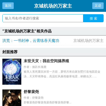
京城机场的万家主
返回
足迹
搜 索
"京城机场的万家主"相关作品
洪荒：一书封神，云霄练吞天魔功
京城机场的万家主
封面推荐
末世天灾：我在空间搞养殖
作者：揍趴长颈鹿
被亲人害死重回末世一月前，萧明月将自家别墅打造地固若金
汤，天灾即将降临，高温狂风暴雨极寒地震，蚂蟥虫灾…...
舒黎裴尧
作者：舒黎裴尧
舒黎裴尧舒黎裴尧裴尧舒黎裴尧舒黎...