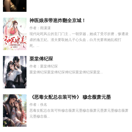
神医娘亲带崽炸翻全京城！
作者：雨潇潇
现代叱咤风云的玄门门主，一朝穿越，她成了受尽折磨，惨遭凌
虐的逸王妃。渣夫要取她儿子心头血，白月光要将她乱棍打
死。...
栗棠傅纪琛
作者：栗棠傅纪琛
栗棠傅纪琛栗棠傅纪琛傅纪琛栗棠傅纪琛栗棠...
《恶毒女配总在装可怜》 穆念薇萧元墨
作者：佚名
恶毒女配总在装可怜穆念薇萧元墨穆念薇萧元墨萧元墨穆念薇萧
元墨穆念薇...